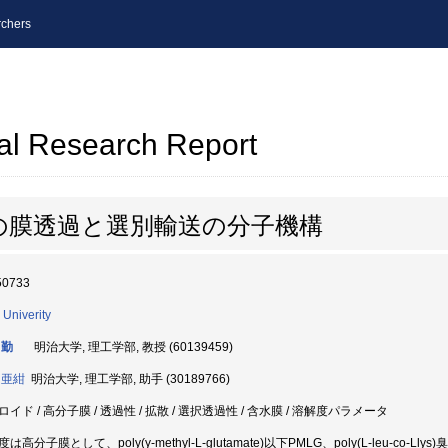
chers
al Research Report
の膜透過と選別輸送の分子機構
50733
 Univerity
 勤
明治大学, 理工学部, 教授 (60139459)
 亜紺
明治大学, 理工学部, 助手 (30189766)
イド / 高分子膜 / 透過性 / 拡散 / 選択透過性 / 含水膜 / 溶解度パラメータ
は高分子膜として、poly(γ-methyl-L-glutamate)以下PMLG、poly(L-leu-co-Llys