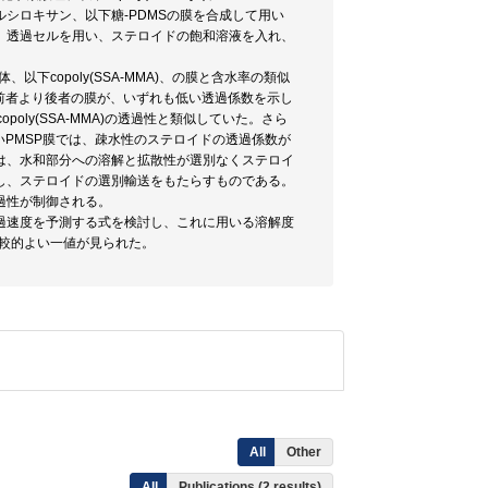
ポリヂメチルシロキサン、以下糖-PDMSの膜を合成して用い
、透過セルを用い、ステロイドの飽和溶液を入れ、
copoly(SSA-MMA)、の膜と含水率の類似
すると、前者より後者の膜が、いずれも低い透過係数を示し
oly(SSA-MMA)の透過性と類似していた。さら
いPMSP膜では、疎水性のステロイドの透過係数が
は、水和部分への溶解と拡散性が選別なくステロイ
し、ステロイドの選別輸送をもたらすものである。
過性が制御される。
過速度を予測する式を検討し、これに用いる溶解度
は比較的よい一値が見られた。
All
Other
All
Publications (2 results)