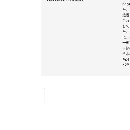
po
た。
透過
これ
して
た。
に、
一桁
ド類
含水
高分
パラ