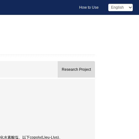
How to Use
Research Project
)臭化水素酸塩、以下copoly(Lleu-Llys)、