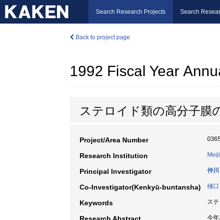
Search Research Projects
Search Resear
Back to project page
1992 Fiscal Year Annu
ステロイド類の高分子膜
036
Project/Area Number
Meiji
Research Institution
仲川
Principal Investigator
樋口
Co-Investigator(Kenkyū-buntansha)
ステロ
Keywords
今年度
Research Abstract