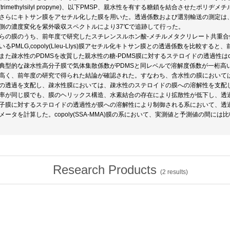
ly(trimethylsilyl propyne)、以下PMSP、親水性を有する糖鎖を結合させた
さらにキトサン膜をアセチル化した膜を用いた。透過係数および選別輸送の測定は
側の濃度変化を紫外吸収スペクトルにより37℃で追跡して行った。
らの膜のうち、前年度で研究したスチレンスルホン酸-メチルメタクリレート共重合体、以下
いるPMLG,copoly(Lleu-Llys)膜アセチル化キトサン膜との透過係数を比較
また疎水性のPDMSを改質した親水性の糖-PDMS膜に対するステロイドの透過性はcop
典型的な疎水性高分子膜で気体集散係数がPDMSと同レベルで溶解度係数が一桁高
高く、前年度の研究で得られた結論が確認された。すなわち、含水性の膜において
の透過を支配し、疎水性膜においては、疎水性のステロイドの膜への溶解性を支配
率が同じ膜でも、膜のヘリックス構造、水素結合の存在により拡散性が低下し、透
子膜に対するステロイドの透過性が膜への溶解性により制御される系において、透
メータを計算した。copoly(SSA-MMA)膜の系において、実測値と予測値の間に
Research Products
(
2
results)