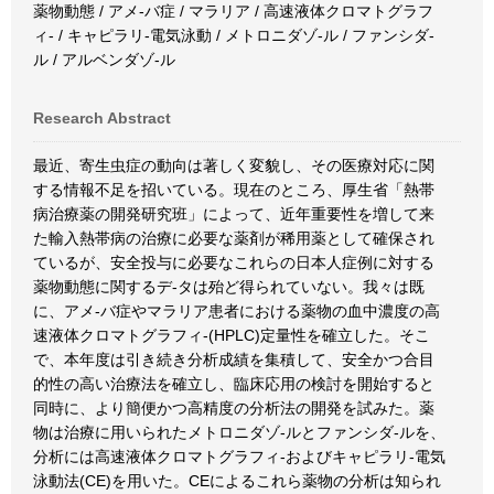
薬物動態 / アメ-バ症 / マラリア / 高速液体クロマトグラフ
ィ- / キャピラリ-電気泳動 / メトロニダゾ-ル / ファンシダ-
ル / アルベンダゾ-ル
Research Abstract
最近、寄生虫症の動向は著しく変貌し、その医療対応に関
する情報不足を招いている。現在のところ、厚生省「熱帯
病治療薬の開発研究班」によって、近年重要性を増して来
た輸入熱帯病の治療に必要な薬剤が稀用薬として確保され
ているが、安全投与に必要なこれらの日本人症例に対する
薬物動態に関するデ-タは殆ど得られていない。我々は既
に、アメ-バ症やマラリア患者における薬物の血中濃度の高
速液体クロマトグラフィ-(HPLC)定量性を確立した。そこ
で、本年度は引き続き分析成績を集積して、安全かつ合目
的性の高い治療法を確立し、臨床応用の検討を開始すると
同時に、より簡便かつ高精度の分析法の開発を試みた。薬
物は治療に用いられたメトロニダゾ-ルとファンシダ-ルを、
分析には高速液体クロマトグラフィ-およびキャピラリ-電気
泳動法(CE)を用いた。CEによるこれら薬物の分析は知られ