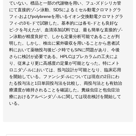
ていない。標品と一部の代謝物を用い、フュ-ズドシリカ管
にて直接的ゾ-ン泳動、SDSによるミセル動電クロマトグラ
フィ-およびpolybreneを用いるイオン交換動電クロマトグラ
フィ-の3モ-ドで試験した。基本的には各モ-ドとも良好な
ピ-クを与えたが、血清添加試料では、最も簡単な直接的ゾ-
ン泳動が精度良好で、しかも定量分析可能であることが判
明した。しかし、検出に紫外吸収を用いることから患者試
料において薬物投与後ピ-ク時でもS/Nに問題があり、今後
さらに検討が必要である。HPLCはプレカラムの工夫によ
り、従来より更に高感度の定量が可能となった。特にメト
ロニダゾ-ルにおいては、投与設計が可能となり、臨床応用
を開始している。ファンシダ-ルについては現在の2日にわ
たる投与法と1日単回投与法を比較し、両投与法とも有効治
療濃度が維持されることを確認した。糞線虫症と包虫症治
療におけるアルベンダゾ-ルに関しては現在検討を開始して
いる。