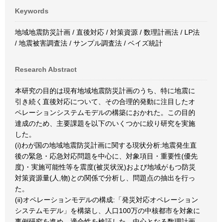
Keywords
地域地震防災計画 / 直後対応 / 対策資源 / 数理計画法 / LP法
/ 地震被害調査法 / サンプル調査法 / ベイズ統計
Research Abstract
本研究の目的は現有地域地震防災計画のうち、特に地震に
引き続く直後対応について、その合理的発動に注目したオ
ペレーションシステムモデルの構築におかれた。この目的
達成のため、主要課題を以下のいくつかに絞り研究を実施
した。
(i)わが国の地域地震防災計画に関する現状分析:地震発生直
後の緊急・応急対応問題を中心に、対象項目・重要性(優先
度)・実施可能性等を震度(被災状況)および地域がもつ防災
対策資源量(人,物)との関係で分析し、問題点の抽出を行っ
た。
(ii)オペレーションモデルの構成:「発災対応オペレーション
システムモデル」を構築し、人口100万の中核都市を対象に
事例研究を進め、適合性を検証した。中心となる数理計画