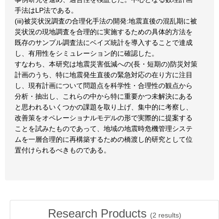
手法はLP法である。
(iii)被災状況調査の合理化手法の開発:地震直後の混乱期に被
災状況の現地調査を合理的に実施するための具体的方法を
既存のサンプル調査法にベイズ統計を導入することで達成
し、有用性をシミュレーション的に確認した。
すなわち、本研究は地震災害低減への(長・短期の)防災対策
計画のうち、特に地震発生直後の緊急対応の在り方に注目
し、現有計画について問題点を科学性・合理性の観点から
分析・抽出し、これらの中から特に重要かつ未解決にある
と思われるいくつかの課題を取り上げ、集中的に考察し、
改善策をオペレーショナルモデルの形で実際的に提案する
ことを試みたものであって、地域の地震時危機管理システ
ムを一層合理的に再構築するための橋渡し的研究として位
置付けられるべきものである。
Research Products
(
2
results)