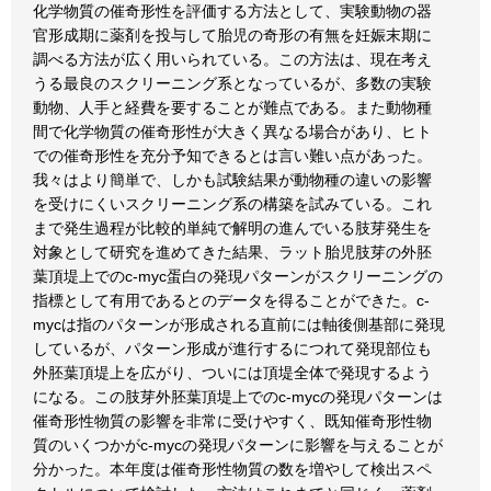
化学物質の催奇形性を評価する方法として、実験動物の器
官形成期に薬剤を投与して胎児の奇形の有無を妊娠末期に
調べる方法が広く用いられている。この方法は、現在考え
うる最良のスクリーニング系となっているが、多数の実験
動物、人手と経費を要することが難点である。また動物種
間で化学物質の催奇形性が大きく異なる場合があり、ヒト
での催奇形性を充分予知できるとは言い難い点があった。
我々はより簡単で、しかも試験結果が動物種の違いの影響
を受けにくいスクリーニング系の構築を試みている。これ
まで発生過程が比較的単純で解明の進んでいる肢芽発生を
対象として研究を進めてきた結果、ラット胎児肢芽の外胚
葉頂堤上でのc-myc蛋白の発現パターンがスクリーニングの
指標として有用であるとのデータを得ることができた。c-
mycは指のパターンが形成される直前には軸後側基部に発現
しているが、パターン形成が進行するにつれて発現部位も
外胚葉頂堤上を広がり、ついには頂堤全体で発現するよう
になる。この肢芽外胚葉頂堤上でのc-mycの発現パターンは
催奇形性物質の影響を非常に受けやすく、既知催奇形性物
質のいくつかがc-mycの発現パターンに影響を与えることが
分かった。本年度は催奇形性物質の数を増やして検出スペ