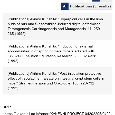
All
Publications (3 results)
[Publications] Akihiro Kurishita: "Hyperploid cells in the limb
buds of rats and 5-azacytidine-induced digital deformities."
Teratogenesis,Carcinogenesis,and Mutagenesis. 11. 259-
265 (1992)
[Publications] Akihiro Kurishita: "Induction of external
abnormalities in offspring of male mice irradiated with
^<252>CF neutron." Mutation Research. 268. 323-328
(1992)
[Publications] Akihiro Kurishita: "Post-irradiation protective
effect of irsogladine maleate on intestinal crypt stem cells in
mice." Strahlentherapie und Onkologie. 168. 728-731
(1992)
URL: