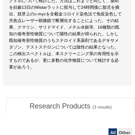
クトルについて検討した。方法はこれまでと同じく、薬剤
を妊娠13日のWistarラットに投与して24時間後に胎児を摘
出、肢芽上のc-mycを全載金コロイド染色法で免疫染色して
共焦点レーザー顕微鏡で断層化することによった。その結
果、クマリン、サリドマイド、メチル水銀等、16種類の既
知の催奇形性物質について陽性の結果が得られた。しかし
既知催奇形性物質のうちステロイド系薬剤であるデキサメ
タゾン、テストステロンについては陰性の結果となった。
この検出スペクトルは、本スクリーニング系の有用性を示
すものであるが、更に多数の化学物質について検討する必
要があろう。
Research Products
(
3
results)
All
Other