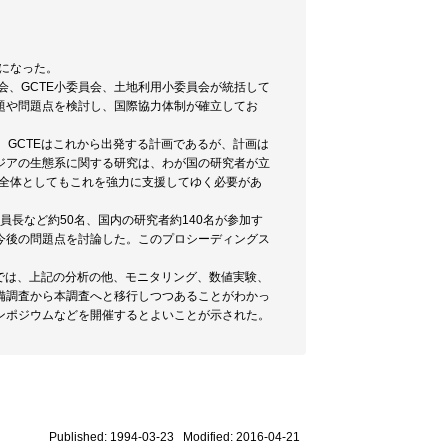
かになった。
委員会、GCTE小委員会、土地利用小委員会が統括して
題や問題点を検討し、国際協力体制が確立してお
方、GCTEはこれから出発する計画であるが、計画は
ジアの生態系に関する研究は、わが国の研究者が立
会全体としてもこれを強力に支援してゆく必要があ
委員長など約50名、国内の研究者約140名が参加す
今後の問題点を討論した。このプロシーディングス
ここでは、上記の分析の他、モニタリング、数値実験、
備調査から本調査へと移行しつつあることがわかっ
ンポジウムなどを開催するとよいことが示された。
Published: 1994-03-23 Modified: 2016-04-21