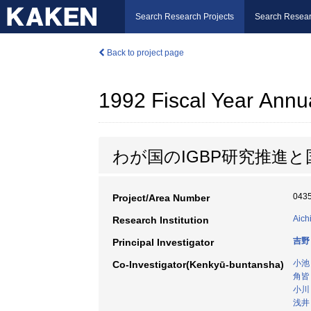
Search Research Projects
Search Resear
Back to project page
1992 Fiscal Year Annu
わが国のIGBP研究推進と
043
Project/Area Number
Aich
Research Institution
吉野
Principal Investigator
小池
Co-Investigator(Kenkyū-buntansha)
角皆
小川
浅井