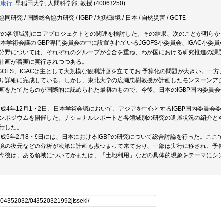
 康行
早稲田大学, 人間科学部, 教授 (40063250)
同研究 / 国際総合協力研究 / IGBP / 地球環境 / 日本 / 自然災害 / GCTE
BPの各領域別にコアプロジェクトとの関連を検討した。その結果、次のことが明ら
)日本学術会議のIGBP専門委員会の中に設置されているJGOFS小委員会、IGAC小
分野については、それぞれのグループが会合を重ね、わが国における研究推進の課
計画が着実に実行されつつある。
)JGOFS、IGACは主として大規模な観測計画を立ててお 予算化の問題が大きい。一
り詳細に完成している。しかし、東北大学の広瀬忠樹教授が計画したモンスーンア
画をたてたものが国際的に認められた最初のもので、今後、日本のIGBP国内委員
)平成4年12月1・2日、日本学術会議において、アジアを中心とするIGBP国内委員会
ンポジウムを開催した。ナショナルレポートと各領域別の研究の進展状況の紹介と
行した。
)平成5年2月8・9日には、日本におけるIGBPの研究について総合討論を行った。
境の復元などの分析が次第に計画も煮つまって来ており、一部は実行に移され、予
今後は、ある領域についてかまたは、「土地利用」などの具体的現象をテーマにシ