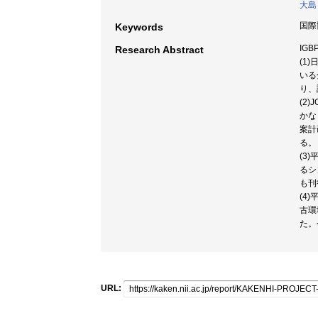
大島
国際協
Keywords
IG
Research Abstract
(1
いる
り、
(2
かな
案計
る。
(3
るシ
も刊
(4
古環
た。
URL: