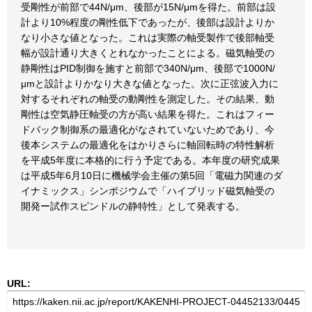
受剛性が前部で44N/μm、後部が15N/μmを得た。前部は設
計より10%程度の剛性低下であったが、後部は設計よりか
なり小さな値となった。これは実際の軸受製作で後部軸受
幅が設計通り大きくとれなかったことによる。磁気軸受の
静剛性はPID制御を施すと前部で340N/μm、後部で1000N/
μmと設計よりかなり大きな値となった。次に正弦波入力に
対するそれぞれの軸受の動剛性を測定した。その結果、動
剛性は空気静圧軸受の方が高い結果を得た。これはフィー
ドバック制御系の最適化がなされていないためであり、今
後本システムの最適化をはかりさらに軸回転時の特性解析
を平成5年度に本格的に行う予定である。本年度の研究成果
は平成5年6月10日に機械学会主催の第5回「電磁力関連のダ
イナミックス」シンポジウムで「ハイブリッド磁気軸受の
開発ー試作スピンドルの静特性」として発表する。
URL: