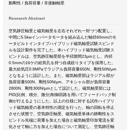
動剛性 / 負荷容量 / 非接触軸受
Research Abstract
空気静圧軸受と磁気軸受を左右それぞれ一対づつ配置し、
中間に5.5kwインバータモータを組み込んだ軸径60mmのモ
ータビルトインタイプハイブリッド磁気軸受試験スピンド
ルを設計製作を完了した。本ハイブリッド磁気軸受試験ス
ピンドルは、空気静圧軸受部を半径隙間23μmとし、内径
0.5mmの16ケの給気孔を持つ自成絞りタイプを採用した。
最大給気圧0.8MPaでラジアル負荷容量650N、剛性50N/μm
となるように設計した。また、磁気軸受部はラジアル部が
負荷容量500N、剛性50N/μm、アキシャル部が負荷容量
2800N、剛性300N/μmとして設計した。磁気軸受部には
PID(比例、積分、微分)制御回路を用いてフィードバック制
御が行えるようにした。以上の仕様に対する試作ハイブリ
ッド磁気軸受の基本特性の測定を行った。軸の回転を停止
させた状態で、空気静圧軸受、磁気軸受単体の静剛性をス
ピンドル先端に荷重を加えた場合と磁気軸受印加電流を変
化させて軸に力を加えた場合について測定し、空気静圧軸