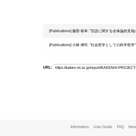
[Publications] 服部 裕幸: "言語に関する全体論的
[Publications] 小林 傅司: "社会哲学としての科学哲学" Po
URL:
Information
User Guide
FAQ
New