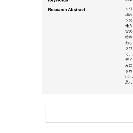
Keywords
クワ
Research Abstract
場合
ンの
他方
実の
特殊
わち
クワ
て、
デイ
みに
され
(に
思わ