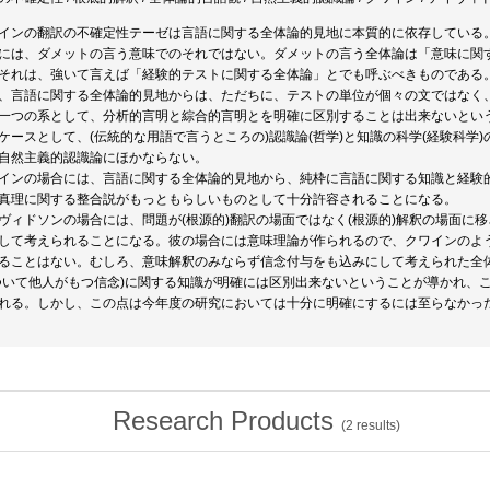
インの翻訳の不確定性テーゼは言語に関する全体論的見地に本質的に依存している
には、ダメットの言う意味でのそれではない。ダメットの言う全体論は「意味に関
それは、強いて言えば「経験的テストに関する全体論」とでも呼ぶべきものである
、言語に関する全体論的見地からは、ただちに、テストの単位が個々の文ではなく
一つの系として、分析的言明と綜合的言明とを明確に区別することは出来ないとい
ケースとして、(伝統的な用語で言うところの)認識論(哲学)と知識の科学(経験科学
自然主義的認識論にほかならない。
インの場合には、言語に関する全体論的見地から、純枠に言語に関する知識と経験
真理に関する整合説がもっともらしいものとして十分許容されることになる。
ヴィドソンの場合には、問題が(根源的)翻訳の場面ではなく(根源的)解釈の場面に
して考えられることになる。彼の場合には意味理論が作られるので、クワインのよ
ることはない。むしろ、意味解釈のみならず信念付与をも込みにして考えられた全
ついて他人がもつ信念)に関する知識が明確には区別出来ないということが導かれ、
れる。しかし、この点は今年度の研究においては十分に明確にするには至らなかっ
Research Products
(
2
results)