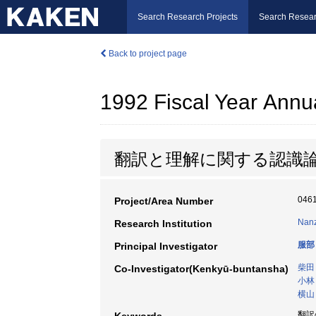
Search Research Projects
Search Resear
Back to project page
1992 Fiscal Year Annu
翻訳と理解に関する認識
046
Project/Area Number
Nanz
Research Institution
服部
Principal Investigator
柴田
Co-Investigator(Kenkyū-buntansha)
小林
横山
翻訳