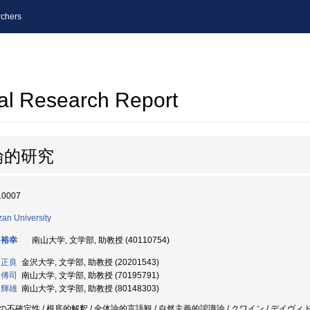
chers
al Research Report
論的研究
10007
an University
 裕幸
南山大学, 文学部, 助教授 (40110754)
 正良
金沢大学, 文学部, 助教授 (20201543)
 傅司
南山大学, 文学部, 助教授 (70195791)
 輝雄
南山大学, 文学部, 助教授 (80148303)
の不確定性 / 根底的解釈 / 全体論的言語観 / 自然主義的認識論 / クワイン / デイヴィ