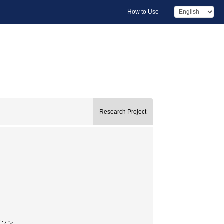
How to Use
Research Project
ドソン