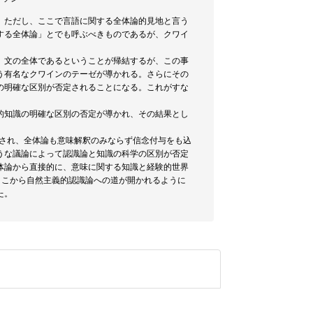
。ただし、ここで言語に関する全体論的見地と言う
する全体論」とでも呼ぶべきものであるが、クワイ
。
、文の全体であるということが帰結するが、この事
う有名なクワインのテーゼが導かれる。さらにその
)の明確な区別が否定されることになる。これがすな
的知識の明確な区別の否定が導かれ、その結果とし
移され、全体論も意味解釈のみならず信念付与をも込
うな議論によって認識論と知識の科学の区別が否定
体論から直接的に、意味に関する知識と経験的世界
ここから自然主義的認識論への道が開かれるように
た。