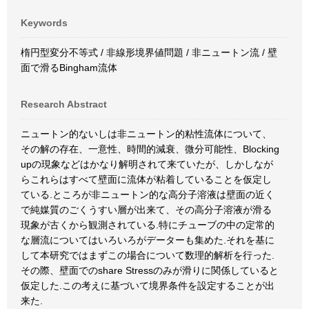
Keywords
楕円型変分不等式 / 非線形境界値問題 / 非ニュートン流 / 壁
面で滑るBingham流体
Research Abstract
ニュートン的ないしは非ニュートン的粘性流体について、
その解の存在、一意性、時間的減衰、微分可能性、Blocking
upの現象などはかなり解明されて来ていたが、しかしなが
らこれらはすべて壁面に流体が粘着していることを仮定し
ている.ところが非ニュートン的な高分子溶液は壁面の近く
で純媒質のごくうすい層が出来て、その高分子溶液が滑る
現象が古くから観測されている.特にチューブの中の定常的
な層流についてはいろいろがデーターも集めた.それを基に
して本研究ではまずこの場合について数理的解析を行った.
その際、壁面でのshare Stressのみが滑りに関係していると
仮定した.この考えに基づいて境界条件を設定することが出
来た.