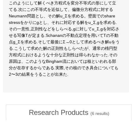
このようにして解くべき方程式を変分不等式の形にして立
てる.次にこの不等式を近似して、偏微分方程式に対する
Neumann問題とし、その解u_Σを求める。壁面でのshare
stressをかりにgとし、それに対応する解をu_Σ,gを求める.
その一意性,正則性などをしらべる,gに対してu_Σ,gを対応さ
せる写像Tが定まる.Schananの不動点定理を用いてTの不動
点g_Σを求める.そして最後にΣ→0として求めるべき解uをう
る.こうして求めた解の正則性もしらべたが、通常の楕円型
方程式におけるような十分な正則性は得られなかった.その
原因は、このようなBingham流においては核といわれる部
分が在存するからである.実際,その核のでき具合についても
2〜3の結果をうることが出来た.
Research Products
(
6
results)