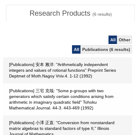
Research Products
(
6
results)
All
Other
All
Publications (6 results)
[Publications] 安本 雅洋: "Arithmetically independent
integers and values of rotional functions" Preprint Series
Deptmet of Moth.Nagoy Vniv.4. 1-12 (1992)
[Publications] 三宅 克哉: "Some p-groups with two
generators which satisfy certain conditions arising from
arithmetic in imaginary quadratic field" Tohoku
Mathematical Journal. 44-3. 443-469 (1992)
[Publications] 小澤 正直: "Conversion from nonstandard
matrix algebras to standard factors of type II," Illinois
Journal of Mathematics.