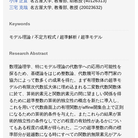
小澤 正直
名古屋大学, 教養部, 助教授 (40126313)
三宅 克哉
名古屋大学, 教養部, 教授 (20023632)
Keywords
モデル理論 / 不定方程式 / 超準解析 / 超準モデル
Research Abstract
数理論理学、特にモデル理論の代数学への応用の可能性を
探るため、基礎論をはじめ整数論、代数幾可等の専門家の
協力によって数多くの成果を得た。まず有理数体の超準モ
デルの有限次代数拡大体に埋め込まれる二変数代数関数体
に於て、算術的素元と関数的素元の間に望ましい関係を得
るために超準整数の算術的独立性の概念を新たに導入し、
これを用いて代数曲面上の有理関数がaffine開集合上で正則
になるための算術的条件を与えた。またこれらの結果が算
術的独立性の条件なしでどの程度の有効性があるかについ
てもある程度の成果が得られた。二つの超準整数の商の標
準部分が超越数になる時にすべての関数的無限素元がアル