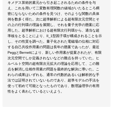
キメデス算術的素元から引き起こされるための条件を与
え、これを用いて二変数有理関数の値域がいたるところ稠
密にならないための条件を見つけ、そのような関数の具体
例を数多く得た。次に超準解析による超有限次元空間とそ
の上の行列環の理論を展開し、それを量子光学の懸案に応
用した。超準解析における超有限次行列環から、適当な超
準核をとることにより、II_1型因子環が構成されることを示
し、その性質を調べた。量子化された電磁場の位相に対応
する自己共役作用素の問題は長年の懸案であったが、最近
PeggとBernettにより、新しい作用素が提案されたが、有限
次元空間でしか定義されないなどの難点を持っていた。ヒ
ルベルト空間の超有限次元拡大の理論を応用して、この難
点を解消し位相作用素の問題を最終的な解決に導いた。こ
れらの成果はいずれも、通常の代数的あるいは解析的な手
法では証明されていないものであり、超準モデルの手法を
使って初めて可能となったものであり、数理論理学の有用
性をよく表わしているといえよう。