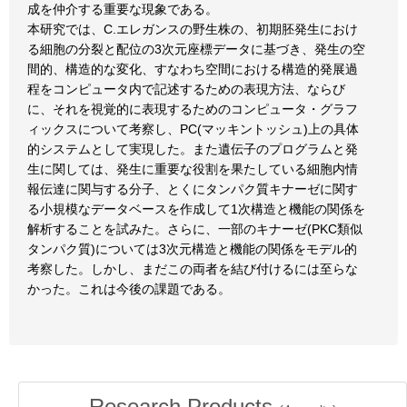
成を仲介する重要な現象である。
本研究では、C.エレガンスの野生株の、初期胚発生におけ
る細胞の分裂と配位の3次元座標データに基づき、発生の空
間的、構造的な変化、すなわち空間における構造的発展過
程をコンピュータ内で記述するための表現方法、ならび
に、それを視覚的に表現するためのコンピュータ・グラフ
ィックスについて考察し、PC(マッキントッシュ)上の具体
的システムとして実現した。また遺伝子のプログラムと発
生に関しては、発生に重要な役割を果たしている細胞内情
報伝達に関与する分子、とくにタンパク質キナーゼに関す
る小規模なデータベースを作成して1次構造と機能の関係を
解析することを試みた。さらに、一部のキナーゼ(PKC類似
タンパク質)については3次元構造と機能の関係をモデル的
考察した。しかし、まだこの両者を結び付けるには至らな
かった。これは今後の課題である。
Research Products