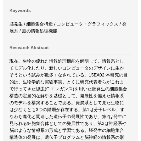
Keywords
胚発生 / 細胞集合構造 / コンピュータ・グラフィックス / 発
展系 / 脳の情報処理機能
Research Abstract
現在、生物の優れた情報処理機能を解明して、情報系とし
てモデル化したり、新しいコンピュータのデザインに生か
そうという試みが数多くなされている。15EA02:本研究の目
的は、生物学的な実験事実、とくに研究代表者らがこれま
で行ってきた線虫(C.エレガンス)を用いた胚発生の細胞集合
構造の定量的な解析を基礎として、発展性を備えた情報系
のモデルを構築することである。発展系として見た生物に
は少なくとも3つの階層が存在する。第1は分子レベル、す
なわち進化と関連した遺伝子の発展性であり、第2は発生に
見られる細胞集合体としての発展性であり、第3は神経系や
脳のような情報系の形成と学習である。胚発生の細胞集合
構造体の発展は、遺伝子プログラムと脳神経の情報系の形