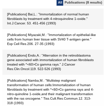
All
Publications (8 results)
[Publications] Bai,L.: "Immortalization of normal human
fibroblasts by treatment with 4-nitroquinoline 1-oxide."
Int.J.Cancer. 53. 451-456 (1993)
[Publications] Miyazaki,M.: "Immortalization of epithelial-like
cells from human liver tissue with SV40 T-antigen gene."
Exp Cell Res.206. 27-35 (1993)
[Publications] Endo,A.: "Alterration in the retinoblastoma
gene associated with immortalization of human fibroblasts
treated with ^<60>Co gamma rays." J.Cancer
Res.Clin.Oncol.119. 522-526 (1993)
[Publications] Namba,M.: "Multistep malignant
transformation of human cells:Immortalization of human
fibroblasts by treatment with ^<60>Co gamma rays and 4-
nitro-quinoline 1-oxide,and their malignant transformation
with the ras oncogene." Tiss.Cult.Res.Commun.12. 313-
318 (1993)