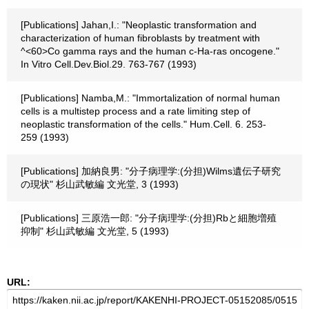
[Publications] Jahan,I.: "Neoplastic transformation and
characterization of human fibroblasts by treatment with
^<60>Co gamma rays and the human c-Ha-ras oncogene."
In Vitro Cell.Dev.Biol.29. 763-767 (1993)
[Publications] Namba,M.: "Immortalization of normal human
cells is a multistep process and a rate limiting step of
neoplastic transformation of the cells." Hum.Cell. 6. 253-
259 (1993)
[Publications] 加納良男: "分子病理学:(分担)Wilms遺伝子研究
の現状" 杉山武敏編 文光堂, 3 (1993)
[Publications] 三原浩一郎: "分子病理学:(分担)Rbと細胞増殖
抑制" 杉山武敏編 文光堂, 5 (1993)
URL: