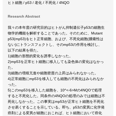
ヒト細胞 / p53 / 老化 / 不死化 / 4NQO
Research Abstract
我々の本年度の研究目的はヒトがん抑制遺伝子p53の細胞生
物学的機能を解析することであった。そのために、Mutant
p53(mp53)をヒト正常細胞、および、不死化細胞(腫瘍性は
ない)にトランスフェクトし、そのmp53の作用を検討し、
以下の結果を得た。
1)細胞の形態的変化を誘導しなかった。
2)mp53を正常ヒト細胞に移入しても染色体の変化はなかっ
た。
3)細胞の増殖亢進や細胞密度の上昇はみられなかった。
4)正常細胞にmp53を移入しても細胞の不死化はみられなか
った。
5)このmp53を移入した細胞を、10^<-6>Mの4NQOで処理
すると不死化した。同条件の4NQOの処理のみでは細胞は不
死化しなかった。この事実はmp53が正常ヒト細胞を不死化
させ易くすることを示している。即ち、p53の変異に化学発
癌剤による変異が細胞におこれば、ヒト細胞において癌化