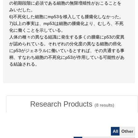
の初期段階に必須である細胞の無限増殖性がおこることを
みいだした。
6)不死化した細胞にmp53を移入しても腫瘍化しなかった。
7)以上の事実は、mp53は細胞の腫瘍化より、むしろ、不死
化に働くことを示している。
人体の種々の異なる組識に発生する多くの腫瘍にp53の変異
が認められている。それぞれの分化度の異なる細胞の癌化
にp53がジェネラルに働いているとすれば、その共通する事
柄、すなわち細胞の不死化にp53が作用している可能性があ
る結論される。
Research Products
(
8
results)
All
Other