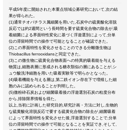
平成5年度に開始された本重点領域公募研究において,次の結
果が得られた。
(1)通常チオバチラス属細菌を用いた,石炭中の硫黄酸化溶脱
反応では約2週間という長時間を要す硫黄化合物の除去が,吸
着細菌による界面特性変化に基づく浮遊選別によって,分単
位の滞留時間での操作で可能となることが確認できた。
(2)この界面特性を変化させることのできる分離微生物は
Thiobacillus ferrooxidansと同定できた。
(3)この微生物に硫黄化合物表面への特異的吸着能を与える
物質は,細胞表層に形成される糖衣類似の層にあることが,シ
ュウ酸洗浄細胞を用いた吸着実験等で明らかとなった。
(4)吸着機能を与える層は,第二鉄イオン存在下で増殖した細
胞のみに認められることが判明した。
(5)微粉砕石炭および細菌吸着後の浮遊選別石炭の粒度分布
から,排除限界情報を得た。
以上,当初に計画した研究目的,研究計画・方法に対し,生物的
な硫黄酸化溶脱反応で要する硫黄化合物の除去が,細菌吸着
によって界面特性を変化させた後,浮遊選別することで,分単
位の滞留時間での操作で可能となることを実証でき,そして,