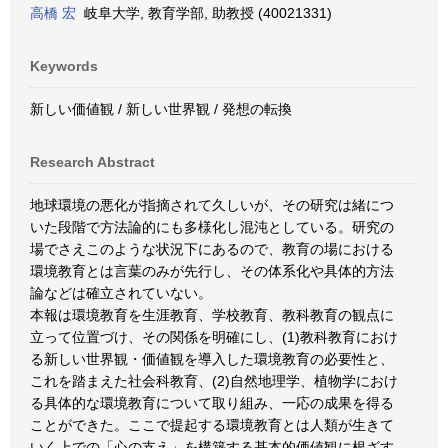
高橋 宏
岐阜大学, 教育学部, 助教授 (40021331)
Keywords
新しい価値観 / 新しい世界観 / 発想の転換
Research Abstract
地球環境の悪化が指摘されて久しいが、その研究は緒につ
いた段階で方法論的にも多様化し混沌としている。研究の
場でさえこのような状況下にあるので、教育の場における
環境教育とは言葉のみが先行し、その体系化や具体的方法
論などは確立されていない。
本報は環境教育を生涯教育、学校教育、教科教育の観点に
立って位置づけ、その関係を明確にし、(1)教科教育におけ
る新しい世界観・価値観を導入した環境教育の必要性と、
これを踏まえた社会科教育、(2)自然地理学、植物学におけ
る具体的な環境教育について取り組み、一応の成果を得る
ことができた。ここで提起する環境教育とは人類が生きて
いく上での「心の支え」を構築する基本的価値観に根ざす