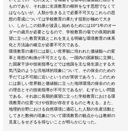
ものであり、それ故に生涯教育の根幹をなす思想でなくて
はならないが、人類が生きる上で必要不可欠なこれらの思
想の育成については学校教育の果たす役割が極めて大き
い。しかしこの効果が波及し始めるためには10^1年のオー
ダーの歳月が必要となるので、学校教育の場での長期的展
望に立った教育実践とこれを支える明確な環境教育の体系
化と方法論の確立が必要不可欠である。
環境教育の遂行には新しい世界観に培われた価値観への変
革と発想の転換が不可欠となる。一国内の国家観に立脚し
た国家干渉や技術指導などでは他国を主な発生源とする大
気汚染のような汎地球的現象について、その保全のための
手だては不可能に近いというのが実状であろう。このため
には新しい世界観と価値観に立った地球環境の保全のため
の理念とその技術指導が不可欠であるが、むずかしい問題
である。それ故に長期的展望に立った学校教育における環
境教育の位置づけや役割が存在するものと考える。また、
地理的分野における自然環境に適応した人類の生産活動と
してきた数例の現象について環境教育の観点からは教材の
見直しをせざるを得ないことが明らかになった。