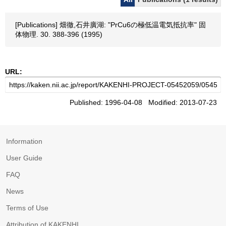
[Publications] 畑徹,石井廣湖: "PrCu6の極低温電気抵抗率" 固
体物理. 30. 388-396 (1995)
URL:
Published: 1996-04-08 Modified: 2013-07-23
Information
User Guide
FAQ
News
Terms of Use
Attribution of KAKENHI