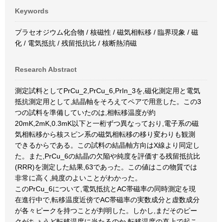
Keywords
プラセオジウム化合物 / 核磁性 / 磁気相転移 / 臨界現象 / 磁
化 / 電気抵抗 / 残留抵抗比 / 核断熱消磁
Research Abstract
測定試料としてPrCu_2,PrCu_6,PrIn_3を,磁化測定用と電気
抵抗測定用として,結晶軸をそろえてペアで用意した。この3
つの試料を準備していたのは,相転移温度が約
20mK,2mK,0.3mK以下と一桁ずつ異なっており,電子系の磁
気相転移から核スピン系の磁気相転移の移り変わりも観測
できるからである。この試料の結晶軸方向はX線より同定し
た。また,PrCu_6の結晶の欠陥や純度を評価する残留抵抗比
(RRR)を測定した結果,63であった。この値はこの物質では
非常に高く,純度のよいことがわかった。
このPrCu_6について,電気抵抗とAC帯磁率の同時測定を現
在進行中で,転移温度近傍でAC帯磁率の実数成分と虚数成分
が各々ピークを持つことが判明した。しかし,まだそのピー
クがちょうど転移温度に当たるのか,転移温度の直上で起こ