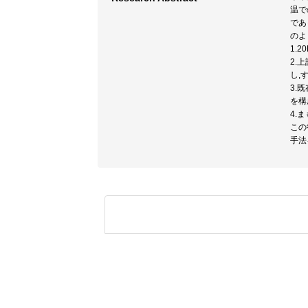
温で
であ
のよ
1.
2.
し,
3.
を構
4.
この
手法