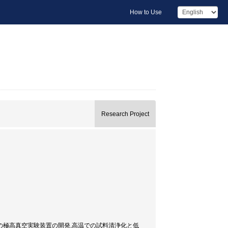
How to Use
Research Project
の極高真空実験装置の開発,高温での試料清浄化と低