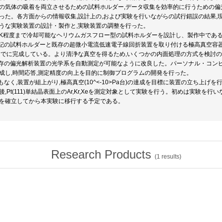
の気体の吸着を両立させるための試料ホルダー,データ収集を効率的に行うための
った。各方面からの情報収集,設計上の,および実験を行いながらの試行錯誤の結果
うな実験装置の設計・製作と,実験装置の調整を行った。
20K程度まで冷却可能なヘリウムガスフロー型の試料ホルダーを設計し、製作中であ
上記の試料ホルダーと既存の超微小電流低速電子線回折装置を取り付ける極高真空容
すでに完成している。より清浄な真空を得るため,いくつかの内面処理の方式を検討の
既存の偏光解析装置の光学系を自動測定が可能なように改良した。パーソナル・コンピ
成し,時間応答,測定精度の向上を目的に制御プログラムの開発を行った。
まもなく,装置が組上がり,極高真空(10^<-10>Pa台)の達成を目標に装置の立ち上げを
後,Pt(111)単結晶表面上のAr,Kr,Xeを測定対象として実験を行う。初めは実験を
を確立してから本実験に移行する予定である。
Research Products
(
1
results)