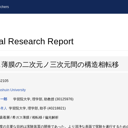
chers
al Research Report
ス薄膜の二次元ノ三次元間の構造相転移
52105
shuin University
 一郎
学習院大学, 理学部, 助教授 (30125976)
 孝人
学習院大学, 理学部, 助手 (40218821)
吸着層 / 希ガス薄膜 / 相転移 / 偏光解析
度の主要な目的は実験装置の開発であった。より清浄な表面で実験を遂行するため