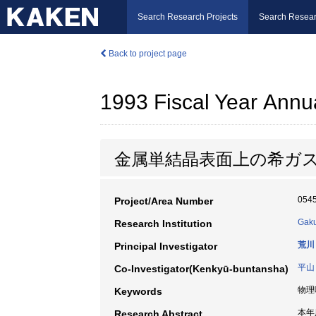
Search Research Projects
Search Resear
Back to project page
1993 Fiscal Year Annu
金属単結晶表面上の希ガ
054
Project/Area Number
Gaku
Research Institution
荒川
Principal Investigator
平山
Co-Investigator(Kenkyū-buntansha)
物理
Keywords
本年
Research Abstract