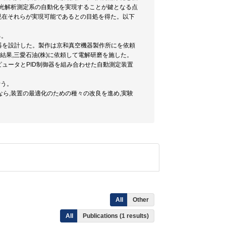
偏光解析測定系の自動化を実現することが鍵となる点
,現在それらが実現可能であるとの目処を得た。以下
る。
器を設計した。製作は京和真空機器製作所にを依頼
結果,三愛石油(株)に依頼して電解研磨を施した。
ュータとPID制御器を組み合わせた自動測定装置
行う。
行いなら,装置の最適化のための種々の改良を進め,実験
All
Other
All
Publications (1 results)