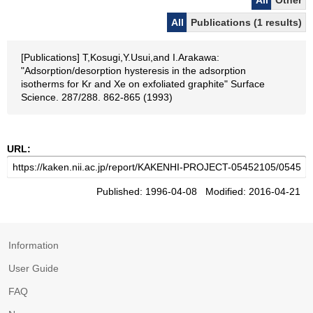
All
Other
All
Publications (1 results)
[Publications] T,Kosugi,Y.Usui,and I.Arakawa:
"Adsorption/desorption hysteresis in the adsorption
isotherms for Kr and Xe on exfoliated graphite" Surface
Science. 287/288. 862-865 (1993)
URL:
Published: 1996-04-08 Modified: 2016-04-21
Information
User Guide
FAQ