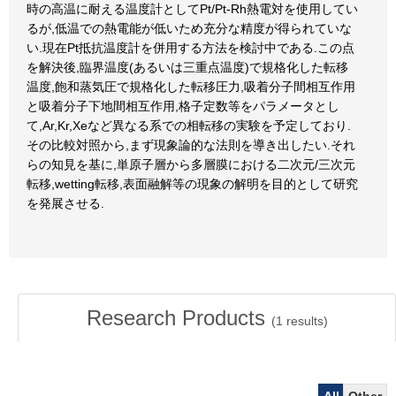
時の高温に耐える温度計としてPt/Pt-Rh熱電対を使用してい
るが,低温での熱電能が低いため充分な精度が得られていな
い.現在Pt抵抗温度計を併用する方法を検討中である.この点
を解決後,臨界温度(あるいは三重点温度)で規格化した転移
温度,飽和蒸気圧で規格化した転移圧力,吸着分子間相互作用
と吸着分子下地間相互作用,格子定数等をパラメータとし
て,Ar,Kr,Xeなど異なる系での相転移の実験を予定しており.
その比較対照から,まず現象論的な法則を導き出したい.それ
らの知見を基に,単原子層から多層膜における二次元/三次元
転移,wetting転移,表面融解等の現象の解明を目的として研究
を発展させる.
Research Products
(
1
results)