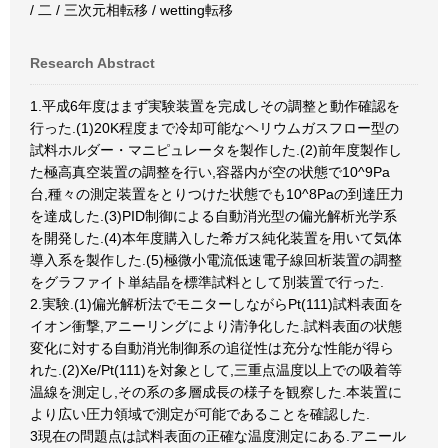
/ 二 / 三次元相転移 / wetting転移
Research Abstract
1.平成6年度はまず実験装置を完成しその調整と動作確認を
行った.(1)20K程度まで冷却可能なヘリウムガスフロー型の
試料ホルダー・マニピュレータを製作した.(2)前年度製作し
た極高真空装置の調整を行い,容器内が空の状態で10^9Pa
台,種々の測定装置をとりつけた状態でも10^8Paの到達圧力
を達成した.(3)PID制御による自動消光型の偏光解析光学系
を開発した.(4)本年度購入した希ガス純化装置を用いて気体
導入系を製作した.(5)極微小電流低速電子線回析装置の調整
をグラファイト単結晶を標準試料として別装置で行った.
2.実験.(1)偏光解析法でモニターしながらPt(111)試料表面を
イオン衝撃,アニーリングにより清浄化した.試料表面の状態
変化に対する自動消光制御系の追従性は充分な性能が得ら
れた.(2)Xe/Pt(111)を対象として,三重点温度以上での吸着等
温線を測定し,その系の多層成長の様子を観察した.本装置に
より広い圧力領域で測定が可能であることを確認した.
3現在の問題点は試料表面の正確な温度測定にある.アニール