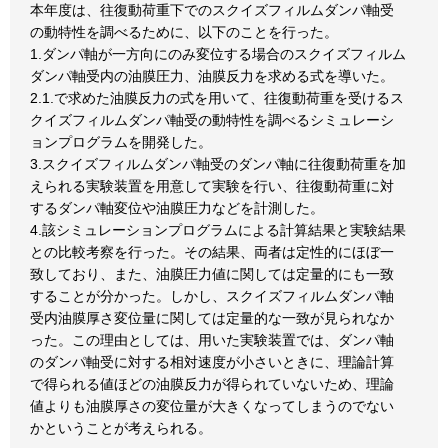
本年度は、往復動荷重下でのスクイズフィルムダンパ軸受
の動特性を調べるために、以下のことを行った。
1.ダンパ軸が一方向にのみ変位する場合のスクイズフィルム
ダンパ軸受内の油膜圧力、油膜反力を求める式を導いた。
2.1.で求めた油膜反力の式を用いて、往復動荷重を受けるス
クイズフィルムダンパ軸受の動特性を調べるシミュレーシ
ョンプログラムを開発した。
3.スクイズフィルムダンパ軸受のダンパ軸に往復動荷重を加
えられる実験装置を用意して実験を行い、往復動荷重に対
するダンパ軸変位や油膜圧力などを計測した。
4.該シミュレーションプログラムによる計算結果と実験結果
との比較考察を行った。その結果、両者は定性的にほぼ一
致しており、また、油膜圧力値に関しては定量的にも一致
することが分かった。しかし、スクイズフィルムダンパ軸
受内油膜厚さ変位量に関しては定量的な一致が見られなか
った。この理由としては、用いた実験装置では、ダンパ軸
のダンパ軸受に対する相対速度が小さいときに、理論計算
で得られる値ほどの油膜反力が得られていないため、理論
値よりも油膜厚さの変位量が大きくなってしまうのでない
かということが考えられる。