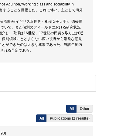
rking class and sociability in
の理解を共有することを目指した。これに伴い、主として海外
佐藤清隆氏(イギリス近世史・相模女子大学)、徳橋曜
について、また個別のフィールドにおける研究状況
介し、高澤は16世紀、17世紀の民兵を取り上げ近
、個別領域にとどまらない広い視野から活発な意見
ことができたのは大きな成果であった。当該年度内
表される予定である。
All
Other
All
Publications (2 results)
93)