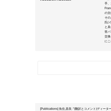
手、大
Fr
の文
その
氏(
と具
世パ
交換
にこ
[Publications] 魚住,昌良: "(翻訳とコメント)