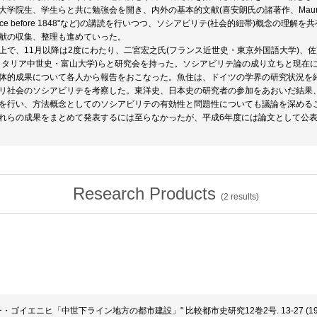
学院生、学生らと共に勉強会を開き、内外の基本的文献(喜安朗氏の諸著作、Maurice Agulhon,“Wo
ance before 1848"など)の講読を行いつつ、ソシアビリテ(社会的紐帯)概念
献の収集、整理も進めていった。
上で、11月以降は2度にわたり、二宮宏之氏(フランス近世史・東京外国語大学)、
イタリア中世史・富山大学)らと研究会を持った。ソシアビリテ論の成り立ちと現在
体的成果について各人から報告をおこなった。魚住は、ドイツの学界の研究状況を紹
リ社会のソシアビリテを考察した。東洋史、日本史の研究者の参加をあおいだ結果
を行い、方法概念としてのソシアビリテの有効性と問題性についても議論を深める
れらの成果をまとめて発表するには至らなかったが、平成6年度には論文として公
Research Products
(
2
results)
ディーター・ゴイエニヒ「中世下ライン地方の都市建設」" 比較都市史研究12巻2号. 13-27 (19