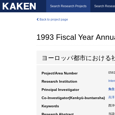
Search Research Projects
Search Resear
Back to project page
1993 Fiscal Year Annu
ヨーロッパ都市における
056
Project/Area Number
Inte
Research Institution
魚住
Principal Investigator
高澤
Co-Investigator(Kenkyū-buntansha)
西洋
Keywords
当該
Research Abstract