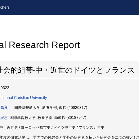
chers
al Research Report
社会的組帯-中・近世のドイツとフランス
10322
rnational Christian University
 昌良
国際基督教大学, 教養学部, 教授 (40020317)
 紀恵
国際基督教大学, 教養学部, 助教授 (80187947)
中・近世史 / ヨーロッパ都市史 / ドイツ中世史 / フランス近世史
年度の研究活動は、学内での勉強会と学外の研究者を招いた研究会を二つの核とし