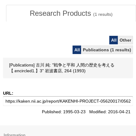
Research Products
(
1
results)
All
Other
All
Publications (1 results)
[Publications] 古川 純: "戦争と平和 人間の歴史を考える
【.encircled1.】3" 岩波書店, 264 (1993)
URL:
Published: 1995-03-23 Modified: 2016-04-21
Information