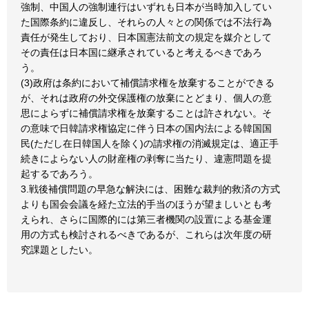
強制、中国人の強制連行はいずれも日本が当時加入してい
た国際条約に違反し、それらの人々との関係では不法行為
責任が発生しており、日本国憲法前文の規定を媒介として
その責任は日本国に継承されていると考えるべきであろ
う。
(3)政府は条約において補償請求権を放棄することができる
が、それは政府の外交保護権の放棄にとどまり、個人の意
思によらずに補償請求権を放棄することは許されない。そ
の意味で日韓請求権協定に伴う日本の国内法による韓国国
民(ただし在日韓国人を除く)の請求権の消滅規定は、適正手
続きによらない人の財産権の剥奪に当たり、違憲問題を提
起するであろう。
3.戦後補償問題の早急な解決には、困難な裁判的救済の方式
よりも国会会議を経た立法的手当のほうが望ましいとも考
えられ、さらに国際的には第三者機関の設置による基金運
用の方式も検討されるべきであるが、これらは次年度の研
究課題としたい。