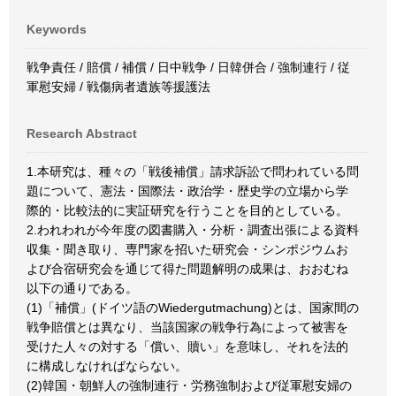
Keywords
戦争責任 / 賠償 / 補償 / 日中戦争 / 日韓併合 / 強制連行 / 従
軍慰安婦 / 戦傷病者遺族等援護法
Research Abstract
1.本研究は、種々の「戦後補償」請求訴訟で問われている問
題について、憲法・国際法・政治学・歴史学の立場から学
際的・比較法的に実証研究を行うことを目的としている。
2.われわれが今年度の図書購入・分析・調査出張による資料
収集・聞き取り、専門家を招いた研究会・シンポジウムお
よび合宿研究会を通じて得た問題解明の成果は、おおむね
以下の通りである。
(1)「補償」(ドイツ語のWiedergutmachung)とは、国家間の
戦争賠償とは異なり、当該国家の戦争行為によって被害を
受けた人々の対する「償い、贖い」を意味し、それを法的
に構成しなければならない。
(2)韓国・朝鮮人の強制連行・労務強制および従軍慰安婦の