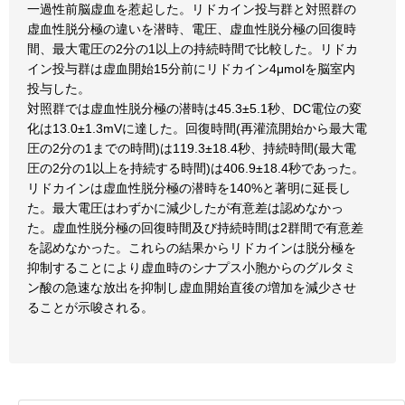
一過性前脳虚血を惹起した。リドカイン投与群と対照群の
虚血性脱分極の違いを潜時、電圧、虚血性脱分極の回復時
間、最大電圧の2分の1以上の持続時間で比較した。リドカ
イン投与群は虚血開始15分前にリドカイン4μmolを脳室内
投与した。
対照群では虚血性脱分極の潜時は45.3±5.1秒、DC電位の変
化は13.0±1.3mVに達した。回復時間(再灌流開始から最大電
圧の2分の1までの時間)は119.3±18.4秒、持続時間(最大電
圧の2分の1以上を持続する時間)は406.9±18.4秒であった。
リドカインは虚血性脱分極の潜時を140%と著明に延長し
た。最大電圧はわずかに減少したが有意差は認めなかっ
た。虚血性脱分極の回復時間及び持続時間は2群間で有意差
を認めなかった。これらの結果からリドカインは脱分極を
抑制することにより虚血時のシナプス小胞からのグルタミ
ン酸の急速な放出を抑制し虚血開始直後の増加を減少させ
ることが示唆される。