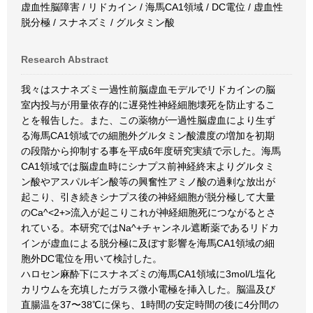
虚血性脳障害 / リドカイン / 海馬CA1領域 / DC電位 / 虚血性
脱分極 / スナネズミ / グルタミン酸
Research Abstract
我々はスナネズミ一過性前脳虚血モデルでリドカインの脳
室内投与が用量依存的に遅発性神経細胞壊死を防止するこ
とを報告した。また、この薬物が一過性脳虚血により生ず
る海馬CA1領域での細胞外グルタミン酸濃度の増加を初期
の段階から抑制する事を平成6年度研究実績で示した。海馬
CA1領域では脳虚血時にシナプス前神経終末よりグルタミ
ン酸やアスパルギン酸等の興奮性アミノ酸の過剰な放出が
起こり、引き続きシナプス後の神経細胞が脱分極して大量
のCa^<2+>流入が起こりこれが神経細胞死につながるとさ
れている。本研究ではNa^+チャンネル遮断薬であるリドカ
インが虚血による脱分極に及ぼす影響を海馬CA1領域の細
胞外DC電位を用いて検討した。
ハロセン麻酔下にスナネズミの海馬CA1領域に3mol/L塩化
カリウムを充填したガラス微小電極を挿入した。脳温及び
直腸温を37〜38℃に保ち、1時間の安定時間の後に4分間の