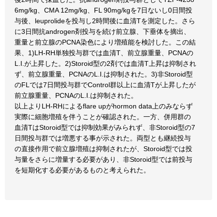
6mg/kg、CMA 12mg/kg、FL 90mg/kgを7日ないし0日間投
与後、leuprolideを投与し2時間後に血清Tを測定した。さら
に3日間抗androgen剤投与を続け前立腺、下垂体を摘出、
重量と前立腺のPCNA染色により増殖能を検討した。この結
果、1)LH-RH単独投与群では血清T、前立腺重量、PCNAの
L.I.が上昇した。2)Storoid型の2剤では血清T上昇は抑制され
ず、前立腺重量、PCNAのL.I.は抑制された。3)非Storoid型
のFLでは7日間投与群でControl群以上に血清Tが上昇したが
前立腺重量、PCNAのL.I.は抑制された。
以上よりLH-RHによるflare upがhormon data上のみならず
実際に細胞増殖を伴うことが確認された。一方、併用群の
血清TはStoroid型では抑制効果がみられず、非Storoid型の7
日間投与群では増悪する事が示された。両型とも継続投与
の直接作用で前立腺増殖は抑制されたが、Storoid型では投
与量をさらに増量する必要があり、非Storoid型では前投与
を短期化する必要があるものと考えられた。