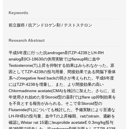
Keywords
前立腺癌 / 抗アンドロゲン剤 / テストステロン
Research Abstract
平成5年度に行った抗androgen剤TZP-4238とLH-RH
analog剤ICI-18630の併用実験ではflareup時に血中
Testosterone(T)上昇を抑制する効果はみられなかった。原
因としてTZP-4238の投与用量、間接効果である間脳下垂体
系へのnegative feed backの弱さが考えられた。平成6年度
にはTZP-4238を増量し、また、より間接効果の高い
Chlormadinone acetate(CMA)を検討に加えた。さらに、近
年使用され始めた非Storoid型の薬剤ではflare up抑制効果を
を不良とする報告がみられる。そこで非Storoid型の
Flutamide(FL)についても検討した。予備実験により至適な
LH-RH剤の投与量、血中Tの上昇極期、ratのstrain、週齢を
確認しWistar rat 15週にleuprolide acetateE 0.3mg/kg投与
後2時間で採血した。抗androgen剤投与群としてTZP-4238