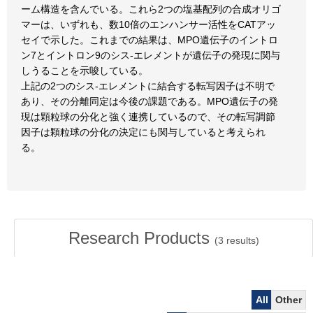
ーム構造を含んでいる。これら2つの塩基配列の合成オリゴ
マーは、いずれも、数10倍のエンハンサー活性をCATアッ
セイで示した。これまでの結果は、MPO遺伝子のイントロ
ン7とイントロン9のシス-エレメントが遺伝子の発現に関与
しうることを示唆している。
上記の2つのシス-エレメントに結合する転写因子は不明で
あり、その分離同定は今後の課題である。MPO遺伝子の発
現は顆粒球の分化と強く連携しているので、その転写調節
因子は顆粒球の分化の決定にも関与していると考えられ
る。
Research Products
(
3
results)
All
Other