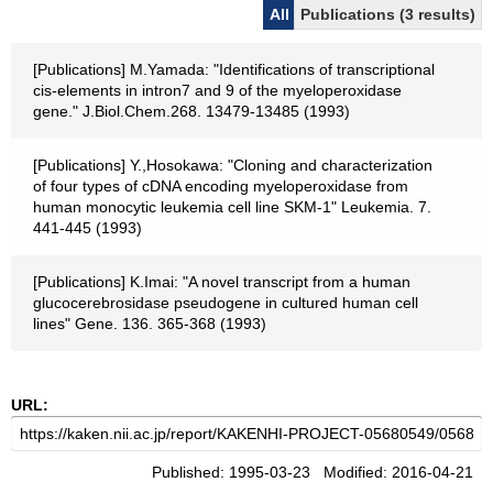
All
Publications (3 results)
[Publications] M.Yamada: "Identifications of transcriptional
cis-elements in intron7 and 9 of the myeloperoxidase
gene." J.Biol.Chem.268. 13479-13485 (1993)
[Publications] Y.,Hosokawa: "Cloning and characterization
of four types of cDNA encoding myeloperoxidase from
human monocytic leukemia cell line SKM-1" Leukemia. 7.
441-445 (1993)
[Publications] K.Imai: "A novel transcript from a human
glucocerebrosidase pseudogene in cultured human cell
lines" Gene. 136. 365-368 (1993)
URL:
Published: 1995-03-23 Modified: 2016-04-21