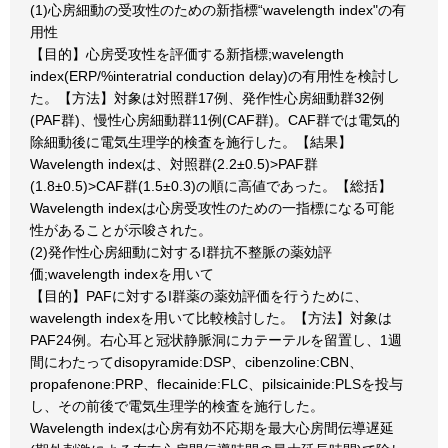
(1)心房細動の受攻性のための新指標“wavelength index"の有
用性
【目的】心房受攻性を評価する新指標;wavelength
index(ERP/%interatrial conduction delay)の有用性を検討し
た。【方法】対象は対照群17例、発作性心房細動群32例
(PAF群)、慢性心房細動群11例(CAF群)。CAF群では電気的
除細動後に電気生理学的検査を施行した。【結果】
Wavelength indexは、対照群(2.2±0.5)>PAF群
(1.8±0.5)>CAF群(1.5±0.3)の順に高値であった。【総括】
Wavelength indexは心房受攻性のための一指標になる可能
性があることが示唆された。
(2)発作性心房細動に対するI群抗不整脈の薬効評
価;wavelength indexを用いて
【目的】PAFに対するI群薬の薬効評価を行うために、
wavelength indexを用いて比較検討した。【方法】対象は
PAF24例。右心耳と冠状静脈洞にカテーテルを留置し、1週
間にわたってdisopyramide:DSP、cibenzoline:CBN、
propafenone:PRP、flecainide:FLC、pilsicainide:PLSを投与
し、その前後で電気生理学的検査を施行した。
Wavelength indexは心房有効不応期を最大心房間伝導遅延