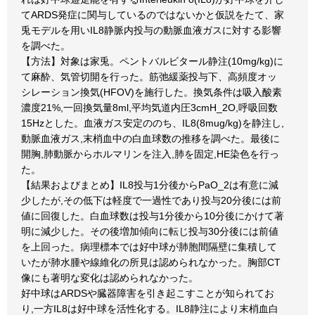
てARDS発症に関与しているのではないかと仮説をたて、家
兎モデルを用いIL8静脈内投与の動脈血液ガスに対する影響
を調べた。
【方法】対象は家兎。ペントバルビタール静注(10mg/kg)に
て麻酔、気管切開を行った。筋弛緩薬投与下、高頻度オッ
シレーション換気(HFOV)を施行した。換気条件は吸入酸素
濃度21%,一回換気量8ml,平均気道内圧3cmH_2O,呼吸回数
15Hzとした。血液ガス安定ののち、IL8(8mug/kg)を静注し,
動脈血液ガス,末梢血中の白血球数の推移を調べた。最後に
開胸,肺動脈からホルマリンを注入,肺を固定,HE染色を行っ
た。
【結果およびまとめ】IL8投与1分後からPaO_2は有意に減
少したが,その低下は軽度で一過性であり投与20分後には前
値に回復した。白血球数は投与1分後から10分後にかけて著
明に減少した。その後増加傾向に転じ投与30分後には前値
を上回った。病理標本では好中球が肺胞間隔壁に集積して
いたが肺水腫や線維化の所見は認められなかった。胸部CT
像にも著明な変化は認められなかった。
好中球はARDSや臓器障害を引き起こすことが知られてお
り,一方IL8は好中球を活性化する。IL8静注により末梢血白