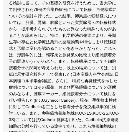
る検討に当って、その基礎的研究を行うために、当大学に
て剖検された78例の卵巣癌症例について転移、再発様式に
ついての検討を行った。この結果、卵巣癌の転移様式につ
いては、肝臓、腎臓、脾臓といった実質臓器への転移様式
から、従来考えられていたものと異なった特殊なものがあ
ることが認められた。特に、化学療法の発達により、長期
生存の存在と化学療法薬剤の薬理動態や特性により転移様
式と形態に変化を認めることがあきらかとなった。これら
は、形態学的には、転移巣と原発巣の比較より細胞接着分
子の関連がうかがわれた。また、転移機序についても細胞
接着分子の関与が考えられた。以上の結果については、別
紙に示す研究報告として発表した(日本産婦人科学会雑誌,日
本病理コルポ学会雑誌)。さらに、特異な再発様式を示した
症例についてはその原発、および再発腫瘍についての形態
のみならず、腫瘍マーカー、細胞接着分子について検討を
行い報告した(Int J.Gynecol Cancer)。現在、手術摘出検体
に対してCadhelinを主とした接着分子を免疫組織学的に検
討しいる。また、卵巣癌培養細胞株(KOC-1S,KOC-2S,KOC-
3S)については抗Cadhelin抗体を用いた、Cadhelin抗原発現
細胞の分離を行っている途中であり、これら培養細胞株の