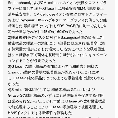
SephaphacelおよびCM-celluloseのイオン交換クロマトグラ
フィーに供して,また,GTase-Iは1%硫安添加M4培地培養上
清を硫安塩析、CM-celluloseイオン交換クロマトグラフィー
およびToyopearl HW-55ゲルクロマトグラフィに供して分離
精製した.最終標品はいずれもSDS-PAGE的に均一であり,推
定分子量はそれぞれ145kDa,160kDaであった.
2)唾液被覆HAデイスクに対するS.sanguis菌体の吸着は,粗
酵素標品の唾液への添加により顕著に促進され,吸着率は添
加酵素量の増加とともに増大した.なおこのような吸着促進
はショ糖存在下で菌体を長時間(10時間以上)インキュベーシ
ョンすることが必要であった.
3)GTase-Iの純化標品の添加によっても粗酵素と同様の
S.sanguis菌体の著明な吸着促進が認められた.これに対
し,GTase-S純化標品にはそのような吸着促進は認められな
かった.
4)S.milleri菌体に関しては,粗酵素標品,GTase-Iおよび
GTase-Sの純化標品のいずれにも菌体吸着を促進する作用
は認められなかった.しかし本菌は,GTase-Sを含む酵素標品
で前処理することにより,GTase-I添加唾液で被覆処理した
HAデイスクに対する吸着性を獲得した.