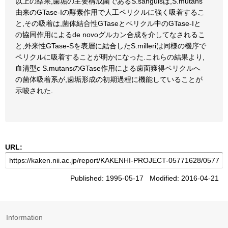
以上の結果,歯垢の主要構成菌であるS.sanguisは,S.mutans
由来のGTase-Iの酵素作用で人工ペリクルに強く吸着するこ
と,その吸着は,菌体結合性GTaseとペリクル中のGTase-Iと
の協同作用によるde novoグルカン合成を介してなされるこ
と,外来性GTase-Sを表層に結合したS.milleriは同様の機序で
ペリクルに吸着することが明かになった.これらの結果より,
血清型c S.mutansのGTase作用による歯面獲得ペリクルへ
の菌体吸着系が,歯垢形成の初期過程に機能していることが
示唆された.
URL:
Published: 1995-05-17 Modified: 2016-04-21
Information