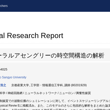
chers
al Research Report
ーラルアセングリーの時空間構造の解析
54025
o Sangyo University
 浩之
京都産業大学, 工学部・情報通信工学科, 講師 (80201929)
科学 / 神経回路網 / ニューラルネットワーク / ニューロン / 興奮性媒質
制媒質での波動伝播のシュミレーションに対して、イベントスケジューリングアル
hysical Reviw Eに掲載済み。また、このモデルのさらに包括的な解析をまとめた論