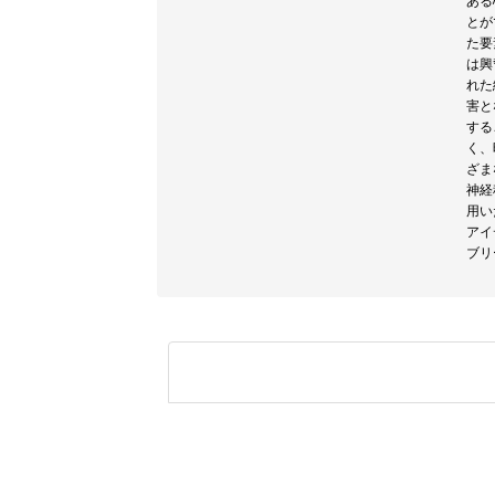
ある
とが
た要
は興
れた
害と
する
く、
ざま
神経
用い
アイ
ブリ