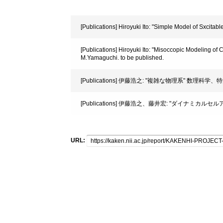
[Publications] Hiroyuki Ito: "Simple Model of Sxcit
[Publications] Hiroyuki Ito: "Misoccopic Modeling o
M.Yamaguchi. to be published.
[Publications] 伊藤浩之: "複雑な物理系" 数理科
[Publications] 伊藤浩之、藤井宏: "ダイナミカル
URL: