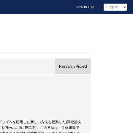
How to Use
Research Project
ゴリズムを応用した新しい方法を提案した(関連論文
文をPhysica Dに投稿中)。この方法は、生体組織で