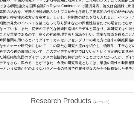
心臓や、今回の研究テーマである神経系に応用でき、これらのシステムで実験的に
できる(関連論文を国際会議7th Toyota Conference で講演発表、論文は会
素間の結合を、実際の神経細胞のシナプス結合を考慮して要素間の任意の結合(結合
奮制と抑制性の双方が存在する。しかし、抑制性の結合を取り入れると、イベント
細胞の発火のイベントを後になって取り消すなどの興奮性結合だけの場合にはなか
なっている。また、従来の工学的な神経回路網のモデルと異なり、本研究では生理
ことが重要であるので、多くの神経生理学者と議論を行い、重要な知識を得ること
時間相関を用いるというダイナミカルセルアセンブリーの考え方は従来の神経回路
なセミナーや研究会において、この新たな研究の流れを紹介し、物理学、工学など
科学の今後の展開において、このアイデアが有効ではないかという肯定的な意見を
た神経細胞集団のダイナミクスの包括的な解析は行うことはできなかったが、ダイ
デアをさらに深めることができた。今後の研究課題としては、細胞の活性の時間相
ーという状態がどのようなパラメータの領域で存在可能なのかを今回構築したモデ
Research Products
(
4
results)