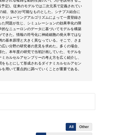
観察される複雑な動的性質のいくつかを説明するこ
議録に出版予定)。従来のモデルでは二次元系で定義されてい
の組、強さ)が可能なものとした。シナプス結合に
スケジューリングアルゴリズムによって一度登録さ
った問題が生じ、シミュレーションの効果率化の障
学的なニューロンのデータに基づいてモデルを構築
ができた。情報の符号化に神経細胞の発火率ではな
網の基本原理と大きく異なっている。そこで、さま
の広い分野の研究者の意見を求めた。多くの場合、
得た。本年度の研究で当初計画していた、モデルを
ナミカルセルアセンブリーの考え方を広く紹介し、
関をもとにして形成されるダイナミカルセルアセン
ルを用いて重点的に調べていくことが重要である。
All
Other