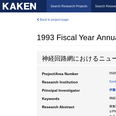
Search Research Projects
Search Resear
Back to project page
1993 Fiscal Year Annu
神経回路網におけるニュ
058
Project/Area Number
Kyot
Research Institution
伊藤
Principal Investigator
神経
Keywords
興奮
Research Abstract
がP