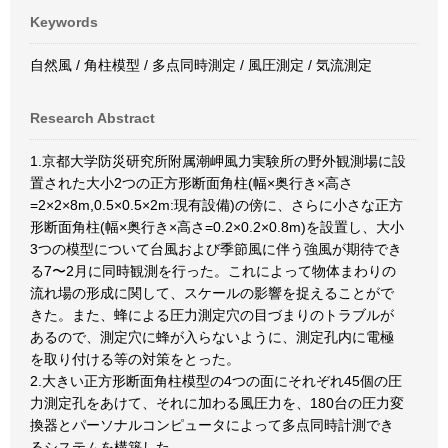
Keywords
自然風 / 角柱模型 / 多点同時測定 / 風圧測定 / 気流測定
Research Abstract
1.京都大学防災研究所附属潮岬風力実験所の野外観測場に設
置された大小2つの正方形断面角柱(幅×奥行き×高さ
=2×2×8m,0.5×0.5×2m:現有設備)の傍に、さらに小さな正方
形断面角柱(幅×奥行き×高さ=0.2×0.2×0.8m)を設置し、大小
3つの模型について台風および季節風に伴う強風が期待でき
る7〜2月に同時観測を行った。これによって物体まわりの
流れ場の形成に関して、スケールの影響を捉えることがで
きた。また、蜂による圧力測定穴の目づまりのトラブルが
あるので、測定穴に蜂が入らないように、測定孔内に電極
を取り付ける等の対策をとった。
2.大きい正方形断面角柱模型の4つの面にそれぞれ45個の圧
力測定孔をあけて、それに加わる風圧力を、180台の圧力変
換器とパーソナルコンピュータによって多点同時計測でき
るシステムを構築した。