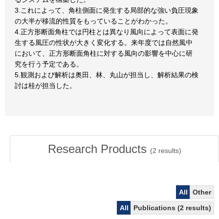
3.これによって、角柱側面に発生する局部的な強い負圧現象
の大半が移流的性質をもっていることがわかった。
4.正方形断面角柱では円柱とは異なり風向によって表面に発
生する風圧の性状が大きく変化する。来年度では自然風中
において、正方形断面角柱に対する風向の影響を中心に研
究を行う予定である。
5.観測および解析は奥田、林、丸山が担当し、解析結果の検
討は桂が担当した。
Research Products
(
2
results)
All
Other
All
Publications (2 results)