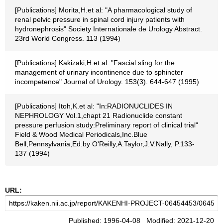
[Publications] Morita,H.et al: "A pharmacological study of
renal pelvic pressure in spinal cord injury patients with
hydronephrosis" Society Internationale de Urology Abstract.
23rd World Congress. 113 (1994)
[Publications] Kakizaki,H.et al: "Fascial sling for the
management of urinary incontinence due to sphincter
incompetence" Journal of Urology. 153(3). 644-647 (1995)
[Publications] Itoh,K.et al: "In:RADIONUCLIDES IN
NEPHROLOGY Vol.1,chapt 21 Radionuclide constant
pressure perfusion study:Preliminary report of clinical trial"
Field & Wood Medical Periodicals,Inc.Blue
Bell,Pennsylvania,Ed.by O'Reilly,A.Taylor,J.V.Nally, P.133-
137 (1994)
URL:
Published: 1996-04-08 Modified: 2021-12-20