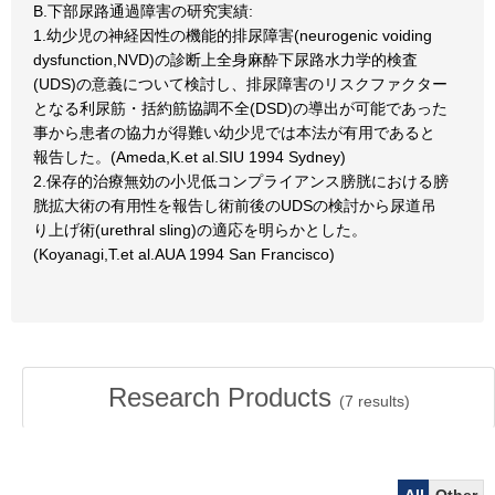
B.下部尿路通過障害の研究実績:
1.幼少児の神経因性の機能的排尿障害(neurogenic voiding
dysfunction,NVD)の診断上全身麻酔下尿路水力学的検査
(UDS)の意義について検討し、排尿障害のリスクファクター
となる利尿筋・括約筋協調不全(DSD)の導出が可能であった
事から患者の協力が得難い幼少児では本法が有用であると
報告した。(Ameda,K.et al.SIU 1994 Sydney)
2.保存的治療無効の小児低コンプライアンス膀胱における膀
胱拡大術の有用性を報告し術前後のUDSの検討から尿道吊
り上げ術(urethral sling)の適応を明らかとした。
(Koyanagi,T.et al.AUA 1994 San Francisco)
Research Products
(
7
results)