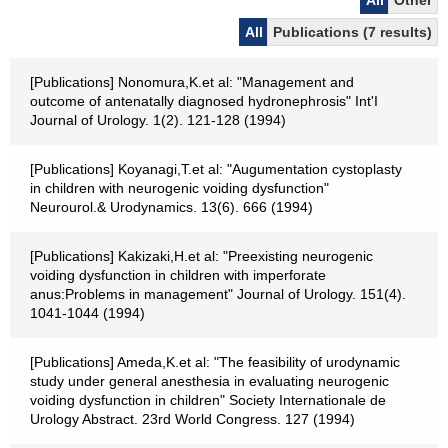
All
Other
All
Publications (7 results)
[Publications] Nonomura,K.et al: "Management and
outcome of antenatally diagnosed hydronephrosis" Int'I
Journal of Urology. 1(2). 121-128 (1994)
[Publications] Koyanagi,T.et al: "Augumentation cystoplasty
in children with neurogenic voiding dysfunction"
Neurourol.& Urodynamics. 13(6). 666 (1994)
[Publications] Kakizaki,H.et al: "Preexisting neurogenic
voiding dysfunction in children with imperforate
anus:Problems in management" Journal of Urology. 151(4).
1041-1044 (1994)
[Publications] Ameda,K.et al: "The feasibility of urodynamic
study under general anesthesia in evaluating neurogenic
voiding dysfunction in children" Society Internationale de
Urology Abstract. 23rd World Congress. 127 (1994)