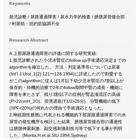
Keywords
胎児診断 / 尿路通過障害 / 尿水力学的検査 / 膀胱尿管接合部
/ 利尿筋・括約筋協調不全
Research Abstract
A.上部尿路通過障害の評価に関する研究実績:
1.胎児診断された小児水腎症のfollow up手術適応決定までの
algorithmを確立した。 方法・判定基準等については原著
(Int'I J.Urol.,1(2):121〜128,1994)に詳述したので割愛する
がこのalgorithmに従えば1才以下幼少児水腎症の7割以上が
保存的・待機的治療で2年のfollow期間中腎の成長・機能に
障害を来たさず、残り3割以下の症例が腎盂潅流圧の高値
(P>22cmH_2O)、排泄遅延(T1/2>25分)、分腎機能の低下
(SPF<20%)の何れかの理由で手術適応となった。
2.神経因性膀胱に代表される機能的下部尿路通過障害での水
尿管の発生機序を検討した結果、膀胱尿管接合部の通過性
は膀胱伸展刺激、副交感刺激剤投与等で低下する事が判明
した。(Morita,H.et al.SIU 1994,Sydney)