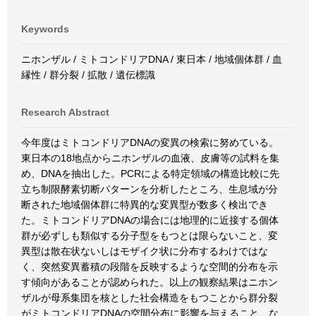
Keywords
ニホンザル / ミトコンドリアDNA / 東日本 / 地域個体群 / 血
縁性 / 群分裂 / 拡散 / 遺伝標識
Research Abstract
今年度はミトコンドリアDNAの変異の検索に努めている。
東日本の18地点からニホンザルの血液、皮膚等の試料を集
め、DNAを抽出した。PCRによる特定領域の構造比較に先
立ち制限酵素切断パターンを分析したところ、生息域が分
断された地域個体群に特異的な変異型が数多く検出でき
た。ミトコンドリアDNAの場合には地理的に近接する個体
群が必ずしも類似する分子型をもつとは限らないこと、変
異型は散在状ないしはモザイク状に分布するわけではな
く、突然変異蓄積の段階を反映するような空間的分布を示
す傾向があることが認められた。以上の観察結果はニホン
ザルが母系集団を核とした社会構造をもつことから群分裂
がミトコンドリアDNAの空間分布に影響を与えること、な