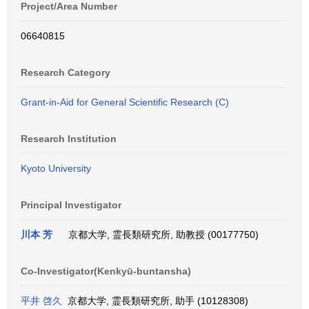
Project/Area Number
06640815
Research Category
Grant-in-Aid for General Scientific Research (C)
Research Institution
Kyoto University
Principal Investigator
川本 芳
京都大学, 霊長類研究所, 助教授 (00177750)
Co-Investigator(Kenkyū-buntansha)
平井 啓久
京都大学, 霊長類研究所, 助手 (10128308)