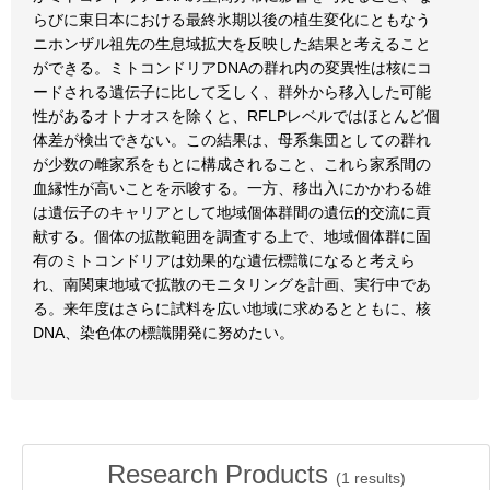
らびに東日本における最終氷期以後の植生変化にともなう
ニホンザル祖先の生息域拡大を反映した結果と考えること
ができる。ミトコンドリアDNAの群れ内の変異性は核にコ
ードされる遺伝子に比して乏しく、群外から移入した可能
性があるオトナオスを除くと、RFLPレベルではほとんど個
体差が検出できない。この結果は、母系集団としての群れ
が少数の雌家系をもとに構成されること、これら家系間の
血縁性が高いことを示唆する。一方、移出入にかかわる雄
は遺伝子のキャリアとして地域個体群間の遺伝的交流に貢
献する。個体の拡散範囲を調査する上で、地域個体群に固
有のミトコンドリアは効果的な遺伝標識になると考えら
れ、南関東地域で拡散のモニタリングを計画、実行中であ
る。来年度はさらに試料を広い地域に求めるとともに、核
DNA、染色体の標識開発に努めたい。
Research Products
(
1
results)