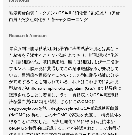
Keywords
粘液糖蛋白質 / レクチン / GSA-II / 消化管 / 副細胞 / コア蛋
白質 / 免疫組織化学 / 遺伝子クローニング
Research Abstract
胃底腺副細胞は粘液組織化学的に表層粘液細胞とは異なっ
た粘液を分泌することがが知られており、哺乳類の消化管
では副細胞の他、噴門腺細胞、幽門腺細胞および十二指腸
ブルンネル腺細胞に共通してこの副細胞型粘液が発現して
いる。胃潰瘍や胃癌などにおいてこの副細胞型粘液の分泌
が亢進することも知られている。我々はこれまでに副細胞
型粘液がGriffonia simplicifolia agglutinin(GSA-II)で特異的に
認識されることに着目し、ラット胃粘膜よりGSA-II認識粘
液糖蛋白質(GMG)を精製、さらにこのGMGに
deglycosylationを施しdeglycosylated GSA-II認識糖蛋白質
(deGMG)を得た。このdeGMGで家兎を免疫し、特異抗体を
得ることに成功した。免疫組織化学的に得られた抗体が
deGMGを特異的に認識することが確認された。この特異抗
体を用いてGMGのコア蛋白質部分をコードするcDNA解析