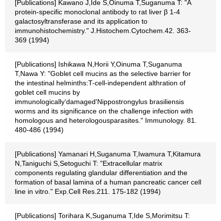
[Publications] Kawano J,Ide S,Oinuma T,Suganuma T: "A
protein-specific monoclonal antibody to rat liver β 1-4
galactosyltransferase and its application to
immunohistochemistry." J.Histochem.Cytochem.42. 363-
369 (1994)
[Publications] Ishikawa N,Horii Y,Oinuma T,Suganuma
T,Nawa Y: "Goblet cell mucins as the selective barrier for
the intestinal helminths:T-cell-independent althration of
goblet cell mucins by
immunologically‘damaged'Nippostrongylus brasiliensis
worms and its significance on the challenge infection with
homologous and heterologousparasites." Immunology. 81.
480-486 (1994)
[Publications] Yamanari H,Suganuma T,Iwamura T,Kitamura
N,Taniguchi S,Setoguchi T: "Extracellular matrix
components regulating glandular differentiation and the
formation of basal lamina of a human pancreatic cancer cell
line in vitro." Exp.Cell Res.211. 175-182 (1994)
[Publications] Torihara K,Suganuma T,Ide S,Morimitsu T: