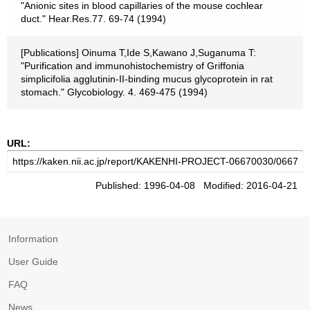
"Anionic sites in blood capillaries of the mouse cochlear
duct." Hear.Res.77. 69-74 (1994)
[Publications] Oinuma T,Ide S,Kawano J,Suganuma T:
"Purification and immunohistochemistry of Griffonia
simplicifolia agglutinin-II-binding mucus glycoprotein in rat
stomach." Glycobiology. 4. 469-475 (1994)
URL:
Published: 1996-04-08 Modified: 2016-04-21
Information
User Guide
FAQ
News