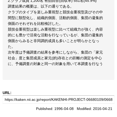
2.クラブ成員 1,200名 有効回答(回収率) 551名(45.9%)
調査結果の概要は、以下の通りである。
クラブのタイプを楽しみ重視型と競技会重視型及びその中
間型に類型化し、組織的側面、活動的側面、集団の凝集的
側面のそれぞれを比較検討した。
競技会重視型は楽しみ重視型に比べて組織力が強く、内容
的にも豊かで活発な活動を行なっているが、集団の凝集的
側面からみると非同調的成員も多いことが明らかとなっ
た。
次年度は予備調査の結果を参考にしながら、集団の「家元
社会」度と集団成員と家元(的)存在との距離の測定を中心
に、予備調査の対象と同一の対象を用いて本調査を行なう
URL:
Published: 1996-04-08 Modified: 2016-04-21