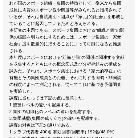
わが国のスポーツ組織・集団の特徴として、従来から集団
成員に均質のスポーツ観や態度等がみられると指摘されて
いるが、それは当該集団・組織が「家元(的)社会」を形成し
ていることに起因しているためと考えられる。
本研究の主題である、スポーツ集団における“組織と個"の関
係の様態を明らかにするためには、スポーツ集団の「家元
社会」度を数量的に把えることによって可能になると推測
される。
本年度はスポーツにおける“組織と個"の関係に関連する文献
を収集するとともにその概念図式及び分析枠組みの構成を
試みた。それは、スポーツ集団における「家元的存在」の
有無とその集団成員との距離、それに対する同調・非同調
の程度によって測定される。従ってこれに基づき予備調査
を実施した。
調査に当たっては下記の点に留意した。
1.競技レベルの違いを配慮する。
2.集団の組織化のレベルの違いを配慮する。
3.集団基盤(集団の成り立ち)の違いを配慮する。
調査の対象は下記の通りである。
1.クラブ代表者 400名 有効回答(回収率) 192名(48.0%)