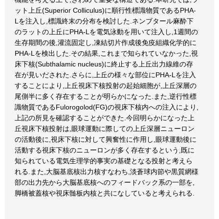
ット上丘(Superior Colliculus)に順行性標識物質であるPHA-
Lを注入し,標識終末の分布を検討した.ネンブタール麻酔下
のラットの上丘にPHA-Lを電気泳動を用いて注入し,1週間の
生存期間の後,灌流固定し,凍結切片作成後免疫組織化学的に
PHA-Lを検出した.その結果,これまで知られていなかった,視
床下核(Subthalamic nucleus)に終止する上丘出力線維の存
在が見いだされた.さらに,上丘の様々な部位にPHA-Lを注入
することにより,上丘視床下核投射の起始細胞が,上丘深層の
尾側半に多く存在することが明らかになった.また,逆行性標
識物質であるFulorogolod(FG)の視床下核内への注入により,
上記の所見を確認することができた.今回明らかになった上
丘視床下核投射は,眼球運動に際しての上丘深層ニューロン
の活動後に,視床下核に対して興奮性に作用し,眼球運動後に
活動する視床下核のニューロンが多く存在するという,既に
知られている電気生理学的事実の基礎となる投射と考えら
れる.また,大脳基底核出力核すなわち,淡蒼球内節や黒質網様
部の出力先から大脳基底核へのフィードバック系の一部を,
脚橋被蓋核や視床髄板内核と共になしていると考えられる.