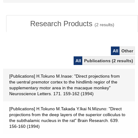
Research Products
(
2
results)
All
Other
All
Publications (2 results)
[Publications] H.Tokuno M.Inase: "Direct projections from
the uentral premotor cortex to the hindlimb regior of the
supplementary motor area in the macaque monkey"
Neuroscience Letters. 171. 159-162 (1994)
[Publications] H.Tokuno M.Takada Y.Ikai N.Mizuno: "Direct
projections from the deep layers of the superior colliculus to
the subthalamic nucleus in the rat" Brain Research. 639.
156-160 (1994)