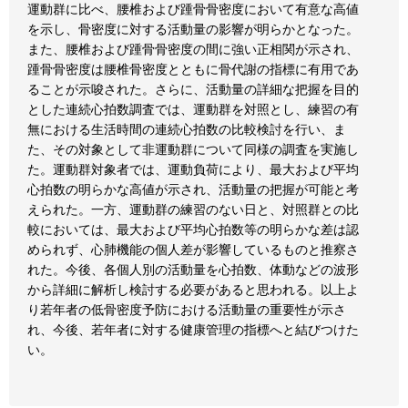
運動群に比べ、腰椎および踵骨骨密度において有意な高値
を示し、骨密度に対する活動量の影響が明らかとなった。
また、腰椎および踵骨骨密度の間に強い正相関が示され、
踵骨骨密度は腰椎骨密度とともに骨代謝の指標に有用であ
ることが示唆された。さらに、活動量の詳細な把握を目的
とした連続心拍数調査では、運動群を対照とし、練習の有
無における生活時間の連続心拍数の比較検討を行い、ま
た、その対象として非運動群について同様の調査を実施し
た。運動群対象者では、運動負荷により、最大および平均
心拍数の明らかな高値が示され、活動量の把握が可能と考
えられた。一方、運動群の練習のない日と、対照群との比
較においては、最大および平均心拍数等の明らかな差は認
められず、心肺機能の個人差が影響しているものと推察さ
れた。今後、各個人別の活動量を心拍数、体動などの波形
から詳細に解析し検討する必要があると思われる。以上よ
り若年者の低骨密度予防における活動量の重要性が示さ
れ、今後、若年者に対する健康管理の指標へと結びつけた
い。