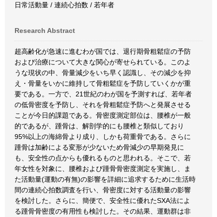
日常活動量 / 連続心拍数 / 若年者
Research Abstract
超高齢化が急速に進むわが国では、退行期骨粗鬆症の予防
および治療について大きな関心が寄せられている。このよ
うな現状の中、骨量減少をいち早く認識し、その減少を抑
え・骨量をいかに維持して骨粗鬆症を予防していくかが重
要である。一方で、21世紀のわが国を予測すれば、若年者
の低骨密度を予防し、それを骨粗鬆症予防へと発展させる
ことが今日的課題である。骨密度測定部位は、腰椎が一般
的であるが、踵骨は、解剖学的にも腰椎と類似しており
95%以上の海綿骨より成り、しかも荷重骨である。さらに
踵骨は加齢による変形が少ないため骨減少の早期発見に
も、安全性の点からも優れるものと思われる。そこで、若
年女性を対象に、腰椎および踵骨骨密度測定を実施し、ま
た活動量(運動の有無)の影響を詳細に追求するために生活時
間の連続心拍数調査を行い、骨密度に対する活動量の影響
を検討した。さらに、簡便で、安全性に優れたSXA法によ
る踵骨骨密度の有用性も検討した。その結果、運動群は非