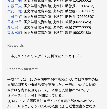
福田 千鶴
国文学研究資料館, 史料館, 助手 (10260001)
安藤 正人
国文学研究資料館, 史料館, 助教授 (90113422)
大友 一雄
国文学研究資料館, 史料館, 助教授 (30169007)
山田 哲好
国文学研究資料館, 史料館, 助教授 (70220390)
丑木 幸男
国文学研究資料館, 史料館, 教授 (60223525)
鈴江 英一
国文学研究資料館, 史料館, 教授 (30259999)
高木 俊輔
国文学研究資料館, 史料館, 教授 (90022186)
Keywords
日本史料 / イギリス所在 / 史料調査 / ア-カイブズ
Research Abstract
平成7年度は、18の英国史料保存機関において日本史料の所
在確認調査及び概要調査を実施した。一部については比較
的詳細な内容調査も行った。収集した情報についてはデー
タベース化し、分析を開始している。
(1)ロンドン:英国図書館東洋インド省資料部(OIOC)がシ-ボ
ルト、サトウ、ケンペルらの収集による近世文書を含む多