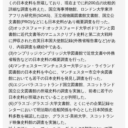
くの日本史料を所蔵しており、現在までに約200点の比較的
詳細な調査を終えた。国立海事博物館、ロンドン大学東洋
アフリカ研究所(SOAS)、王立植物園図書館文書館、国立公
文書館(PRO)などにも日本史料があり概要調査を行った。
(2)オックスフォード:オックスフォード大学ボドリアンと図
書館に近代文書等のマニュスクリプト史料と第二次大戦時
に押収された在英日本国大使館記録(外務省報告書など)があ
り、内容調査を継続中である。
(3)ケンブリッジ:ケンブリッジ大学図書館で近世文書や外務
省報告などの日本史料の概要調査を行った。
(4)マンチェスター:マンチェスター大学ジョン・ライランド
図書館の日本史料を中心に、マンチェスター市立中央図書
館においても若干の日本史料を発見し調査を行った。
(5)エジンバラ:スコットランド国立図書館、スコットランド
国立公文図書館の所蔵史料の調査を実施し、前者に若干の
日本史料が所蔵されていることが判明した。
(6)グラスゴ-:グラスゴ-大学文書館、とくにその企業記録セ
ンターにおいて明治期の造船関係を中心とした日本関係史
料多数を確認したほか、グラスゴ-美術大学、スコットラン
ド映像史料館の調査を実施した。