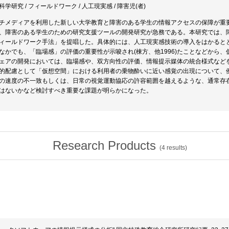
科学研究 / フィールドワーク / 人工現実感 / 障害児(者)
チメディアを利用した新しい大学教育と障害のある学生の情報アクセスの保障が重
、障害のある学生のための研究支援ツールの開発研究が急務である。本研究では、
ィールドワーク手法」を提唱した。具体的には、人工現実感技術の導入をはかると
なかでも、「臨場感」の評価の重要性が示唆され(棟方、他1996)たことなどから
ェアの開発においては、臨場感や、双方向性の評価、情報提示媒体の統合様式など
的配慮として「仮想空間」における利用者の乗物酔いに近い感覚の出現について、
の速度の不一致もしくは、日常の視覚運動協応の許容範囲を越えるような、通常存
はないかなど検討すべき重要な課題が明らかになった。
Research Products
(
4
results)