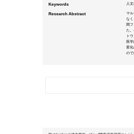
人文
Keywords
マル
Research Abstract
なく
間フ
た。
トウ
医学
変化
ので