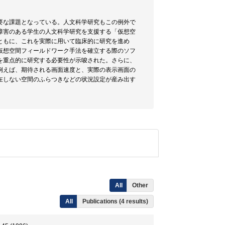
要な課題となっている。人文科学研究もこの例外で
障害のある学生の人文科学研究を支援する「仮想空
ともに、これを実際に用いて臨床的に研究を進め
、仮想空間フィールドワーク手法を確立する際のソフ
を重点的に研究する必要性が示唆された。さらに、
例えば、期待される画面速度と、実際の表示画面の
在しない空間のふらつきなどの状況設定が産み出す
All
Other
All
Publications (4 results)