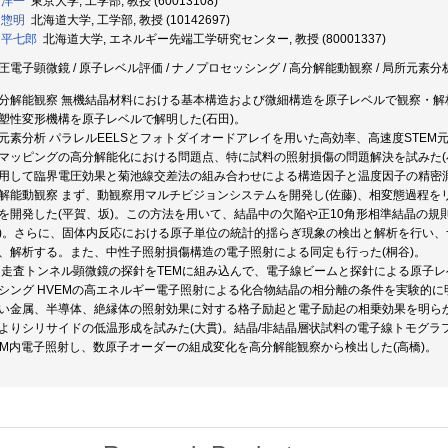
 洋一
東京大学, 工学部, 教授 (60013108)
 惣明
北海道大学, 工学部, 教授 (10142697)
 平七郎
北海道大学, エネルギー先端工学研究センター, 教授 (80001337)
圧電子顕微鏡 / 原子レベル評価 / ナノプロセッシング / 高分解能動観察 / 局所元素分析
分解能観察 無機結晶材料における基本構造および微細構造を原子レベルで観察・解
塑性変形機構を原子レベルで解明した(石田)。
元素分析 パラレルEELSとフォトダイオードアレイを用いた高効率、高速度STEM
マッピングの高分解能化における問題点、特に試料の照射損傷の問題解決を試みた(小
用して臨界電圧効果と菊池線交差法の組み合わせによる構造因子と温度因子の精密測
解能動観察 まず、動観察用マルチビジョンシステムを開発し(佐藤)、相変態過程
を開発した(平賀、坂)。この方法を用いて、結晶中の欠陥や正10角形相準結晶の規
)。さらに、固体内反応における原子単位の統計的揺らぎ現象の検出と解析を行い
、解析する。また、中性子照射損傷構造の電子照射による同定も行った(桐谷)。
 走査トンネル顕微鏡の探針をTEMに組み込んで、電子線ビームと探針による原子レ
シング HVEMの高エネルギー電子照射による化合物結晶の相分離の条件を実験的に明
い金属、半導体、絶縁体の照射効果に対する格子励起と電子励起の相乗効果を明らか
よりシリサイドの低温形成を試みた(大貫)。結晶/非結晶層状試料の電子線トモグラ
EM内電子照射し、数原子オーダーの組成変化を高分解能観察から検出した(高橋)。