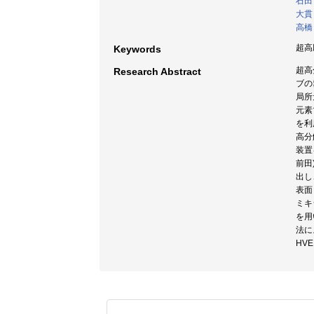
石田
大貫
高橋
超高
Keywords
超高
Research Abstract
ブの
局所
元素
を利
高分
装置
前田
出し
表面
ミキ
を用
法に
HV