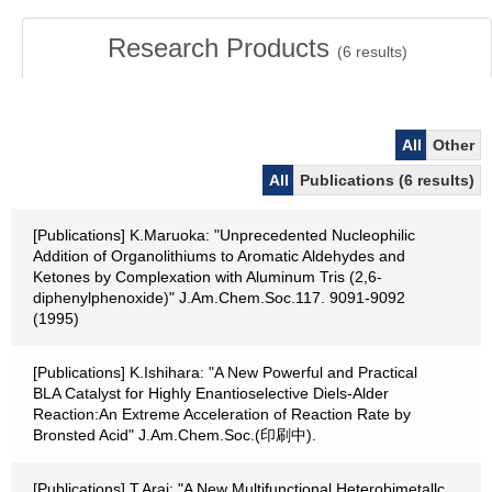
Research Products
(
6
results)
All
Other
All
Publications (6 results)
[Publications] K.Maruoka: "Unprecedented Nucleophilic
Addition of Organolithiums to Aromatic Aldehydes and
Ketones by Complexation with Aluminum Tris (2,6-
diphenylphenoxide)" J.Am.Chem.Soc.117. 9091-9092
(1995)
[Publications] K.Ishihara: "A New Powerful and Practical
BLA Catalyst for Highly Enantioselective Diels-Alder
Reaction:An Extreme Acceleration of Reaction Rate by
Bronsted Acid" J.Am.Chem.Soc.(印刷中).
[Publications] T.Arai: "A New Multifunctional Heterobimetallc