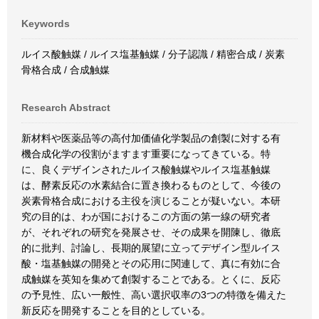
Keywords
ルイス酸触媒 / ルイス塩基触媒 / 分子認識 / 精密合成 / 炭素
骨格合成 / 合成触媒
Research Abstract
新材料や医薬品等の高付加価値化学製品の創製に対する有
機合成化学の役割がますます重要になってきている。特
に、良くデザインされたルイス酸触媒やルイス塩基触媒
は、酵素反応の水素結合に置き換わるものとして、今後の
炭素骨格合成における主役を演じることが疑いない。本研
究の目的は、わが国におけるこの方面の第一線の研究者
が、それぞれの研究を発展させ、その成果を開陳し、徹底
的に批判、討論し、長期的展望に立ってデザイン型ルイス
酸・塩基触媒の開発とその応用に関連して、真に有効に合
成触媒を英知を集めて創製することである。とくに、反応
の予見性、広い一般性、高い選択収率の3つの特徴を備えた
新反応を開発することを目的としている。