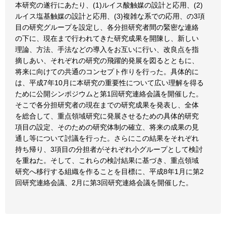
本研究の遂行にあたり、(1)ルイス酸触媒の設計と応用、(2)
ルイス塩基触媒の設計と応用、(3)複雑な系での応用、の3項
目の研究グループを設定し、各分担研究者間の緊密な連絡
の下に、現在まで行われてきた研究成果を開陳し、新しい
理論、方法、手法などの導入をお互いに行い、改良点を指
摘しあい、それぞれの研究の飛躍的発展を図るとともに、
将来に向けての共通のコンセプト作りを行った。具体的に
は、平成7年10月に本研究の重要性について広い理解を得る
ために公開シンポジウムと第1回研究連絡会議を開催した。
そこで各分担研究者の現在までの研究成果を発表し、全体
を総合して、重点領域研究に発展させるための具体的研究
項目の設定、そのための研究体制の確立、将来の成果の見
通し等について討議を行った。さらにこの結果をそれぞれ
持ち帰り、3項目の分担者がそれぞれ小グループとして検討
を重ねた。そして、これらの検討結果に基づき、重点領域
研究へ移行する組織を作ることを目標に、平成8年1月に第2
回研究連絡会議、2月に第3回研究連絡会議を開催した。