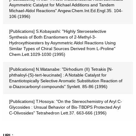
Asymmetric Catalyst for Michael Additions and Tandem
Michael-Aldol Reactions" Angew.Chem.Int.Ed.Engl.35. 104-
106 (1996)
[Publications] S.Kobayashi: "Highly Steroeselective
Synthesis of Both Enantiomers of 2-Methyl-3-
Hydroxythioesters by Asymmetric Aldol Reactions Using
Similar Types of Chiral Sources Derived from L-Proline"
Chem.Lett.1029-1030 (1995)
[Publications] N.Watanabe: "Dirhodium (II) Tetrakis [N-
phthaloyl-(S)-tert-leucinate] : A Notable Catalyst for
Enantiotopically Selective Aromatic Substitution Reaction of
α-Diazocarbonyl compounds" Synlett. 85-86 (1996)
[Publications] T.Hosoya: "On the Stereochemistry of Aryl C-
Glycosides : Unsual Behavior of Bis-TBDPS Protected Aryl
C-Olivosides" Tetrahedron Lett.37. 663-666 (1996)
URL: