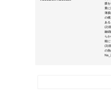
膜を
乗に
薄膜
の構
ある
(2
融硝
らか
能に
(3
の熱
Na