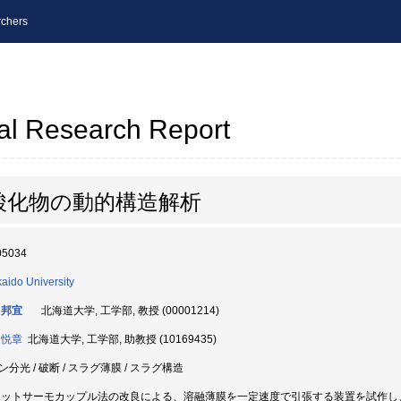
chers
al Research Report
酸化物の動的構造解析
05034
aido University
 邦宜
北海道大学, 工学部, 教授 (00001214)
 悦章
北海道大学, 工学部, 助教授 (10169435)
ン分光 / 破断 / スラグ薄膜 / スラグ構造
)ホットサーモカップル法の改良による、溶融薄膜を一定速度で引張する装置を試作し、溶融Na