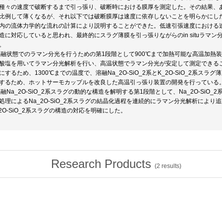
種々の速度で破断するまで引っ張り、破断時における膜厚を測定した。その結果、あ
比例して薄くなるが、それ以下では破断膜厚は速度に依存しないことを明らかにし
内の流体力学的な流れの計算により説明することができた。低速引張速度における
造に対応していると思われ、最終的にスラグ薄膜を引っ張りながらのin situラマ
。
)溶融状態でのラマン分光を行うための第1段階として900℃まで加熱可能な高温加熱
酸塩を用いてラマン分光解析を行い、高温状態でラマン分光が安定して測定できる
にするため、1300℃までの温度で、溶融Na_2O-SiO_2系とK_2O-SiO_2系
するため、ホットサーモカップルを改良した高温引っ張り装置の開発を行っている
)溶融Na_2O-SiO_2系スラグの動的な構造を解明する第1段階として、Na_2O-S
処理によるNa_2O-SiO_2系スラグの結晶化過程を連続的にラマン分光解析により追跡
_2O-SiO_2系スラグの構造の対応を明確にした。
Research Products
(
2
results)