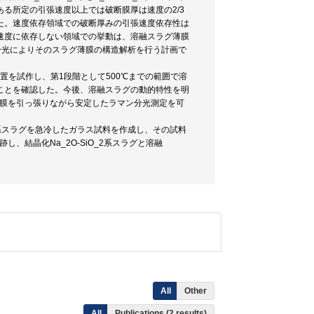
る所定の引張速度以上では破断膜厚は速度の2/3
た。速度依存領域での破断厚みの引張速度依存性は
速度に依存しない領域での挙動は、溶融スラグ薄膜
ン分光によりそのスラグ薄膜の構造解析を行う計画で
装置を試作し、第1段階として500℃までの範囲で溶
ことを確認した。今後、溶融スラグの動的特性を明
スラグ薄膜を引っ張りながら安定したラマン分光測定を可
。
iO_2系スラグを急冷したガラス試料を作成し、その試料
し、結晶化Na_2O-SiO_2系スラグと溶融
All
Other
All
Publications (2 results)