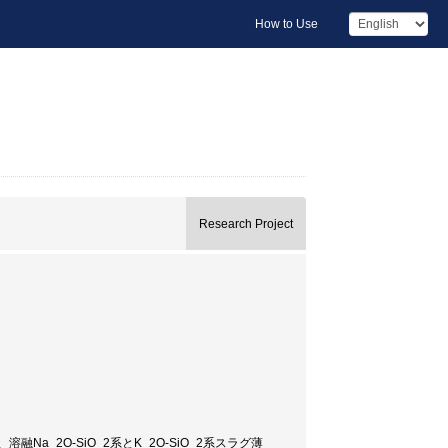
How to Use
Research Project
_2O-SiO_2系とK_2O-SiO_2系スラグ薄