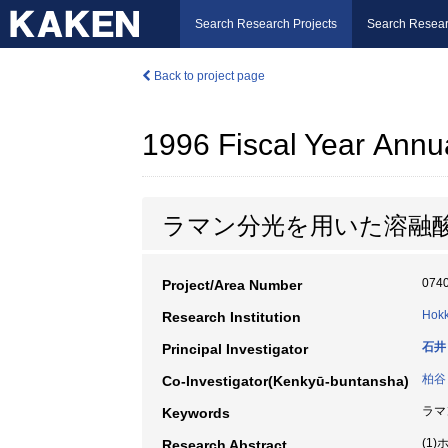
Search Research Projects
Search Resear
Back to project page
1996 Fiscal Year Annu
ラマン分光を用いた溶融
074
Project/Area Number
Hokk
Research Institution
石井
Principal Investigator
柏谷
Co-Investigator(Kenkyū-buntansha)
ラマ
Keywords
(1
Research Abstract