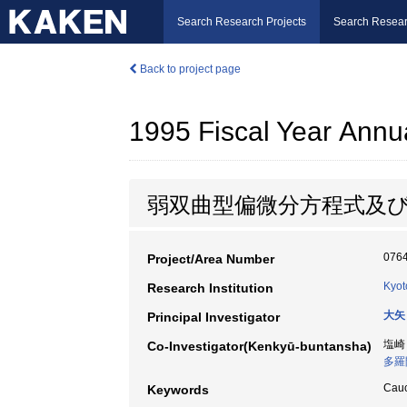
Search Research Projects
Search Resear
Back to project page
1995 Fiscal Year Annu
弱双曲型偏微分方程式及
076
Project/Area Number
Kyot
Research Institution
大矢
Principal Investigator
塩崎
Co-Investigator(Kenkyū-buntansha)
多羅
Cau
Keywords