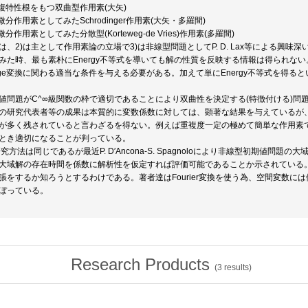
重複特性根をもつ双曲型作用素(大矢)
偏微分作用素としてみたSchrodinger作用素(大矢・多羅間)
微分作用素としてみた分散型(Korteweg-de Vries)作用素(多羅間)
は、2)は主として作用素論の立場で3)は非線型問題としてP. D. Lax等による興
みた時、最も素朴にEnergy不等式を導いても解の性質を反映する情報は得られない。実際、
uge変換に関わる適当な条件を与える必要がある。加えて単にEnergy不等式を得ると
値問題がC^∞級関数の枠で適切であることにより双曲性を決定する(特徴付ける)問
の研究代表者等の成果は本質的に変数係数に対しては、顕著な結果を与えているが
が多く残されていると言わざるを得ない。例えば重複度一定の極めて簡単な作用素
とき適切になることが判っている。
研究方法は同じであるが最近P. D′Ancona-S. Spagnoloにより非線型初期値
大域解の存在時間を係数に解析性を仮定すれば評価可能であることか示されている
張をするか知ろうとするわけである。著者達はFourier変換を使う為、空間変数
ぼっている。
Research Products
(
3
results)