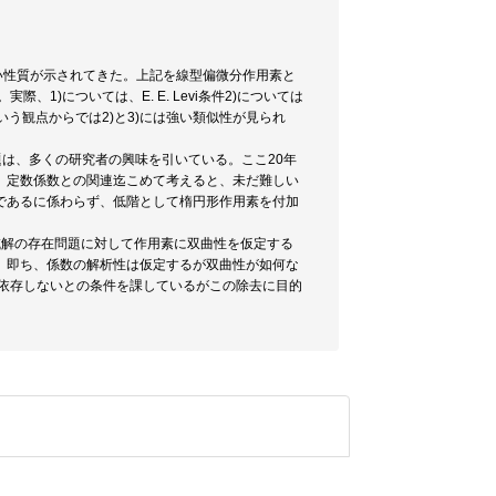
味深い性質が示されてきた。上記を線型偏微分作用素と
1)については、E. E. Levi条件2)については
いう観点からでは2)と3)には強い類似性が見られ
題は、多くの研究者の興味を引いている。ここ20年
、定数係数との関連迄こめて考えると、未だ難しい
であるに係わらず、低階として楕円形作用素を付加
問題の大域解の存在問題に対して作用素に双曲性を仮定する
。即ち、係数の解析性は仮定するが双曲性が如何な
には依存しないとの条件を課しているがこの除去に目的