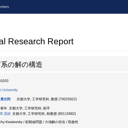
chers
al Research Report
び系の解の構造
40203
o University
 勇次郎
京都大学, 工学研究科, 教授 (70025922)
 泰年 京都大学, 工学研究科, 助手
間 茂雄
京都大学, 工学研究科, 助教授 (90115882)
chy-Kwaleesky / 初期値問題 / 大域解の存在 / 双曲性