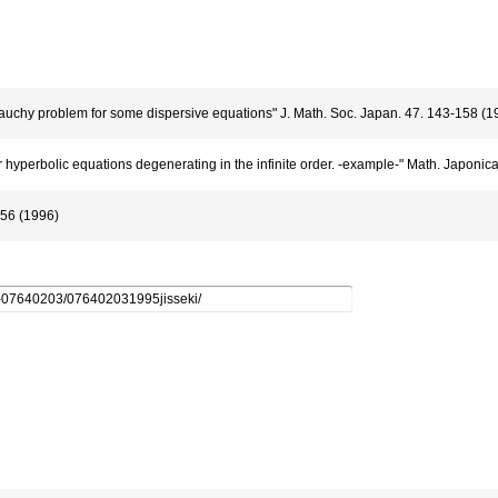
uchy problem for some dispersive equations" J. Math. Soc. Japan. 47. 143-158 (1
hyperbolic equations degenerating in the infinite order. -example-" Math. Japonic
6 (1996)