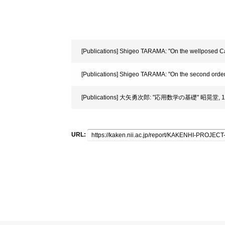
[Publications] Shigeo TARAMA: "On the wellposed Ca
[Publications] Shigeo TARAMA: "On the second order 
[Publications] 大矢勇次郎: "応用数学の基礎" 昭晃堂, 15
URL: