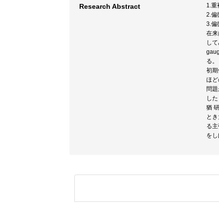
1.
Research Abstract
2.
3.偏
在来
して
ga
る。
初期
ほど
問題
した
猶 
とき
る主
をし