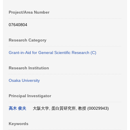
Project/Area Number
07640804
Research Category
Grant-in-Aid for General Scientific Research (C)
Research Institution
Osaka University
Principal Investigator
高木 俊夫
大阪大学, 蛋白質研究所, 教授 (00029943)
Keywords