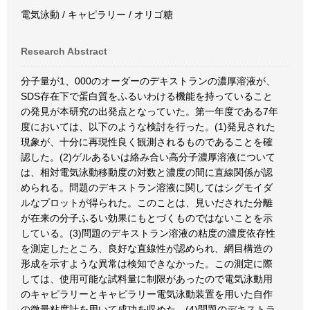
電気泳動 / キャピラリー / オリゴ糖
Research Abstract
分子量が1、000のオーダーのデキストランの濃厚溶液が、
SDS存在下で蛋白質をふるいわける機能を持っていること
の発見が本研究の出発点となっていた。第一年度である7年
度においては、以下のような検討を行った。(1)発見された
現象が、十分に再現性良く観測されるものであることを確
認した。(2)ゲルあるいは絡み合い高分子濃厚溶液について
は、相対電気泳動移動度の対数と濃度の間に直線関係が認
められる。問題のデキストラン溶液に関してはシグモイダ
ルなプロットが得られた。このことは、見いだされた分離
が在来の分子ふるい効果にもとづくものではないことを示
している。(3)問題のデキストラン溶液の粘度の濃度依存性
を測定したところ、良好な直線性が認められ、網目構造の
形成を示すような異常は検知できなかった。この測定に際
しては、使用可能な試料量に制限があったので電気泳動用
のキャピラリーとキャピラリー電気泳動装置を用いた自作
の微量粘度計を用いて成功を収めた。(4)問題のデキストラ