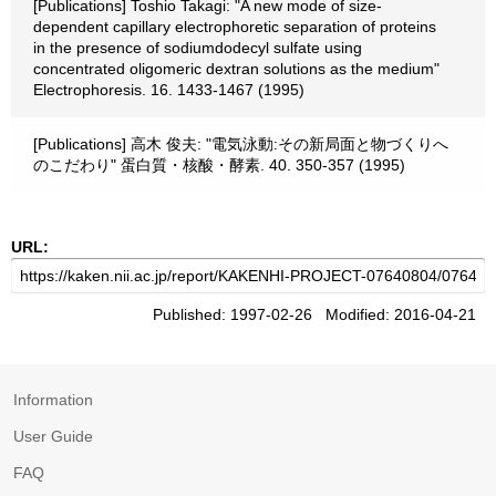
[Publications] Toshio Takagi: "A new mode of size-
dependent capillary electrophoretic separation of proteins
in the presence of sodiumdodecyl sulfate using
concentrated oligomeric dextran solutions as the medium"
Electrophoresis. 16. 1433-1467 (1995)
[Publications] 高木 俊夫: "電気泳動:その新局面と物づくりへ
のこだわり" 蛋白質・核酸・酵素. 40. 350-357 (1995)
URL:
Published: 1997-02-26 Modified: 2016-04-21
Information
User Guide
FAQ