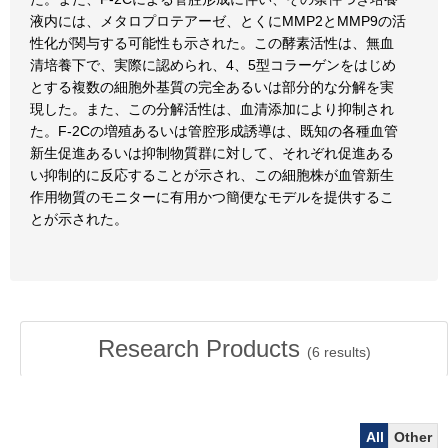
液内には、メタロプロテアーゼ、とくにMMP2とMMP9の活
性化が関与する可能性も示された。この酵素活性は、無血
清培養下で、実際に認められ、4、5型コラーゲンをはじめ
とする複数の細胞外基質の完全あるいは部分的な分解を実
現した。また、この分解活性は、血清添加により抑制され
た。F-2Cの増殖あるいは管腔形成誘導は、既知の各種血管
新生促進あるいは抑制物質群に対して、それぞれ促進ある
い抑制的に反応することが示され、この細胞株が血管新生
作用物質のモニターに有用かつ簡便なモデルを提供するこ
とが示された。
Research Products
(
6
results)
All
Other