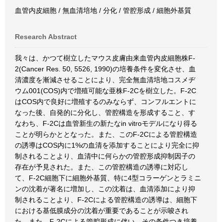
血管内皮細胞 / 無血清培地 / 分化 / 管腔形成 / 細胞外基質
Research Abstract
我々は、かつて樹立したマウス皮膚由来血管内皮細胞株F-
2(Cancer Res. 50, 5526, 1990)の培養条件を変化させ、血
清濃度を漸減させることにより、完全無血清培地コスメヂ
ウム001(COS)内で増殖可能な亜株F-2Cを樹立した。F-2C
はCOS内で良好に増殖するのみならず、コンフルエントに
なった後、自発的に分化し、管腔構造を形成すること、す
なわち、F-2Cは血管新生の新たなin vitroモデルになり得る
ことが明らかととなった。また、このF-2Cによる管腔構造
の誘導はCOS内に1%の血清を添加することにより完全に抑
制されることより、血清中に何らかの管腔形成抑制因子の
存在が予見された。また、この管腔構造の誘導に対応し
て、F-2C細胞下に細胞外基質、特に4型コラーゲンとラミニ
ンの沈着が著名に増加し、この沈着は、血清添加により抑
制されることより、F-2Cによる管腔構造の誘導は、細胞下
における基低膜成分の沈着が重要であることが示唆され
た。また、F-2Cによる管腔形成に伴い、その条件つき培養