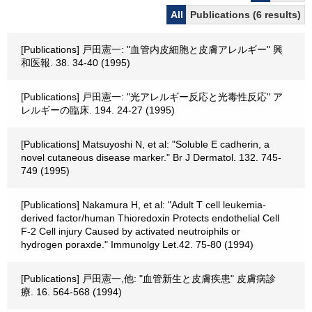
All
Publications (6 results)
[Publications] 戸田憲一: "血管内皮細胞と皮膚アレルギー" 興
和医報. 38. 34-40 (1995)
[Publications] 戸田憲一: "光アレルギー反応と光毒性反応" ア
レルギーの臨床. 194. 24-27 (1995)
[Publications] Matsuyoshi N, et al: "Soluble E cadherin, a
novel cutaneous disease marker." Br J Dermatol. 132. 745-
749 (1995)
[Publications] Nakamura H, et al: "Adult T cell leukemia-
derived factor/human Thioredoxin Protects endothelial Cell
F-2 Cell injury Caused by activated neutroiphils or
hydrogen poraxde." Immunolgy Let.42. 75-80 (1994)
[Publications] 戸田憲一,他: "血管新生と皮膚疾患" 皮膚病診
療. 16. 564-568 (1994)