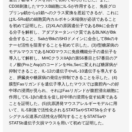
CD38刺激したマウスB細胞にIL-5が作用すると、免疫グロ
ブリンμ鎖からγ1鎖へのクラス変換を惹起できるが、これに
はIL-5Rα鎖の細胞質内カルボキシ末端側が必須であること
を初めて証明した。(2)XLAの原因遺伝子であるBtkに会合す
る分子を解析し、アダプタータンパク質であるBLNKがBtk
会合すること、SabがBtkのSH3ドメインに会合してBtkのキ
ナーゼ活性を阻害することを初めて示した。(3)I型糖尿病の
モデルマウスであるNODマウスに免疫機能分子の遺伝子を
導入して解析し、MHCクラスIIAβの第56番目と57番目のア
ミノ酸(ProとAsp)のコードンをHis,Serに変えれば糖尿病が
抑制できること、IL-12の遺伝子やvIL-10遺伝子を導入する
と、膵臓炎や糖尿病の発症が抑制できることを示した。(4)
膜型Fasリガンドを遺伝子導入したマウスでは腹腔内への好
中球の浸潤が見られ、それはFasリガンドが腹腔浸出細胞に
作用してIL-1βの産生を促し好中球の浸潤を促す結果である
ことを証明した。(5)抗原誘発マウスアレルギーモデルに用
いて、IL-5刺激で活性化されるSTAT5aやSTAT5bを介する
シグナル伝達系の活性化が関与することをSTAT5aや
STAT5b遺伝子欠損マウスを用いて初めて証明した。