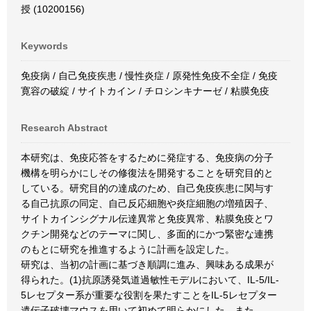
授 (10200156)
Keywords
免疫病 / 自己免疫疾患 / 慢性炎症 / 原発性免疫不全症 / 免疫
寛容の破綻 / サイトカイン / チロシンキナーゼ / 粘膜免疫
Research Abstract
本研究は、免疫応答をするために発症する、免疫病の分子
機構を明らかにしその修復法を開発することを研究目的と
している。研究目的の達成のため、自己免疫疾患に関与す
る自己抗原の同定、自己反応細胞や炎症細胞の増殖因子、
サイトカインシグナル伝達異常と免疫異常、粘膜免疫とワ
クチン開発などのテーマに関し、多面的にかつ緊密な連携
のもとに研究を推進するように計画を設定した。
研究は、当初の計画に基づき順調に進み、興味ある成果が
得られた。(1)抗原誘発気道過敏性モデルにおいて、IL-5/IL-
5レセプター系が重要な役割を果たすことをIL-5レセプター
遺伝子破壊マウスを用いて初めて明らかにした。また、