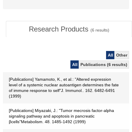
Research Products
(
6
results)
All
Other
All
Publications (6 results)
[Publications] Yamamoto, K., et al.: "Altered expression
level of a systemic nuclear autoantigen determines the fate
of immune response to self"J. Immunol.. 162. 6482-6491
(1999)
[Publications] Miyazaki, J.: "Tumor mecrosis factor-alpha
signaling pathway and apoptosis in pancreatic
βcells"Metabolism. 48. 1485-1492 (1999)