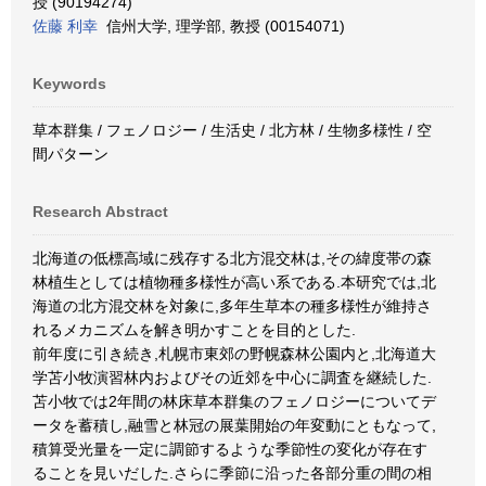
授 (90194274)
佐藤 利幸
信州大学, 理学部, 教授 (00154071)
Keywords
草本群集 / フェノロジー / 生活史 / 北方林 / 生物多様性 / 空
間パターン
Research Abstract
北海道の低標高域に残存する北方混交林は,その緯度帯の森
林植生としては植物種多様性が高い系である.本研究では,北
海道の北方混交林を対象に,多年生草本の種多様性が維持さ
れるメカニズムを解き明かすことを目的とした.
前年度に引き続き,札幌市東郊の野幌森林公園内と,北海道大
学苫小牧演習林内およびその近郊を中心に調査を継続した.
苫小牧では2年間の林床草本群集のフェノロジーについてデ
ータを蓄積し,融雪と林冠の展葉開始の年変動にともなって,
積算受光量を一定に調節するような季節性の変化が存在す
ることを見いだした.さらに季節に沿った各部分重の間の相