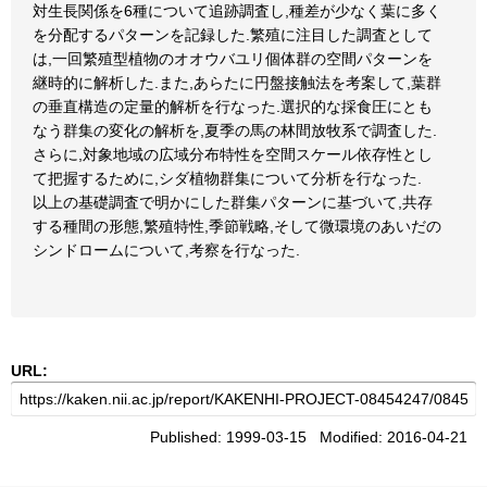
対生長関係を6種について追跡調査し,種差が少なく葉に多く
を分配するパターンを記録した.繁殖に注目した調査として
は,一回繁殖型植物のオオウバユリ個体群の空間パターンを
継時的に解析した.また,あらたに円盤接触法を考案して,葉群
の垂直構造の定量的解析を行なった.選択的な採食圧にとも
なう群集の変化の解析を,夏季の馬の林間放牧系で調査した.
さらに,対象地域の広域分布特性を空間スケール依存性とし
て把握するために,シダ植物群集について分析を行なった.
以上の基礎調査で明かにした群集パターンに基づいて,共存
する種間の形態,繁殖特性,季節戦略,そして微環境のあいだの
シンドロームについて,考察を行なった.
URL:
Published: 1999-03-15 Modified: 2016-04-21