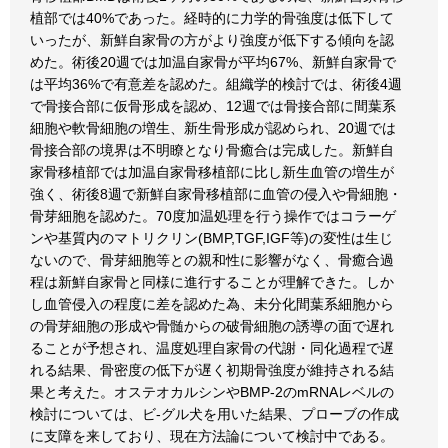
植部では40%であった。経時的に力学的骨強度は低下して
いったが、新鮮自家骨の方がより強度が低下する傾向を認
めた。術後20週では加温自家骨が平均67%、新鮮自家骨で
は平均36%で有意差を認めた。組織学的検討では、術後4週
で骨接合部に仮骨形成を認め、12週では骨接合部に間葉系
細胞や軟骨細胞の増生、新生骨形成が認められ、20週では
骨接合部の境界は不明瞭となり骨癒合は完成した。新鮮自
家骨移植部では加温自家骨移植部に比し新生血管の増生が
強く、術後8週で新鮮自家骨移植部に血管の侵入や骨細胞・
骨芽細胞を認めた。70度加温処理を行う操作ではコラーゲ
ンや基質内のマトリクリン(BMP,TGF,IGF等)の変性は生じ
ないので、骨芽細胞等との親和性に影響がなく、骨癒合過
程は新鮮自家骨と同様に進行することが理解できた。しか
し血管侵入の程度に差を認めた為、未分化間葉系細胞から
の骨芽細胞の形成や骨髄からの破骨細胞の誘導の面で遅れ
ることが予想され、温度処理自家骨の代謝・同化過程で遅
れる結果、骨密度の低下が遅く初期骨強度が維持される結
果と考えた。オステオカルシンやBMP-2のmRNAレベルの
検討については、ビ-グル犬を用いた結果、プローブの作成
に支障を来しており、現在方法論について検討中である。