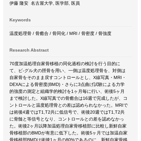
伊藤 隆安 名古屋大学, 医学部, 医員
Keywords
温度処理骨 / 骨癒合 / 骨同化 / MRI / 骨密度 / 骨強度
Research Abstract
70度加温処理自家骨移植の同化過程の検討を行う目的に
て、ビ-グル犬の脛骨を用い、一側は温度処理骨を、対側は
自家骨をそのまま戻すコントロールとし、X線写真・MRI・
DEXAによる骨密度(BMD)・さらに3点曲げ試験による力学
的強度の測定と組織学的検討を1ヶ月毎に行い、術後5ヶ月
まで検討した。X線写真での骨癒合は16週で完成したが、コ
ントロールと温度処理骨との差は認められなかった。MRIで
は術後4週ではT1,T2共に低信号で、術後20週ではT1,T2共
に骨髄と等信号となり、コントロールとの差を認めなかっ
た。術後2ヶ月以降加温処理自家骨移植部に比較し新鮮自家
骨移植部のBMDが有意に低下した。術後5ヶ月では加温自家
骨移植部BMDは術後1ヶ月の80%であるのに、新鮮自家骨移