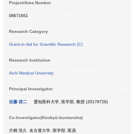
Project/Area Number
08671651
Research Category
Grant-in-Aid for Scientific Research (C)
Research Institution
Aichi Medical University
Principal Investigator
佐藤 啓二
愛知医科大学, 医学部, 教授 (20178726)
Co-Investigator(Kenkyū-buntansha)
片桐 浩久 名古屋大学, 医学部, 医員