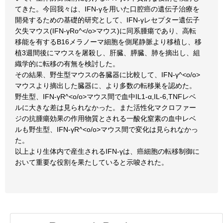
てきた。今回我々は、IFN-γを用いた口腔癌の遺伝子治療を
開発するための基礎的研究として、IFN-γレセプター遺伝子
欠失マウス(IFN-γRo^</o>マウス)に同系腫瘍であり、高転
移能を有するB16メラノーマ細胞を側尾静脈より移植し、移
植3週間後にマウスを屠殺し、肝臓、膵臓、肺を摘出し、組
織学的に転移の有無を検討した。
その結果、野生型マウスの各臓器に比較して、IFN-γ^<o/o>
マウスより摘出した臓器に、より多数の転移巣を認めた。
野生型、IFN-γR^<o/o>マウス間で血中IL1-α,IL-6,TNFレベ
ルに大きな差は見られなかった。また活性化マクロファー
ジの抗腫瘍効果の作用物質とされる一酸化窒素の血中レベ
ルも野生型、IFN-γR^<o/o>マウス間で変化は見られなかっ
た。
以上より生体内で産生されるIFN-γは、癌細胞の転移制御に
おいて重要な役割を果たしていると示唆された。