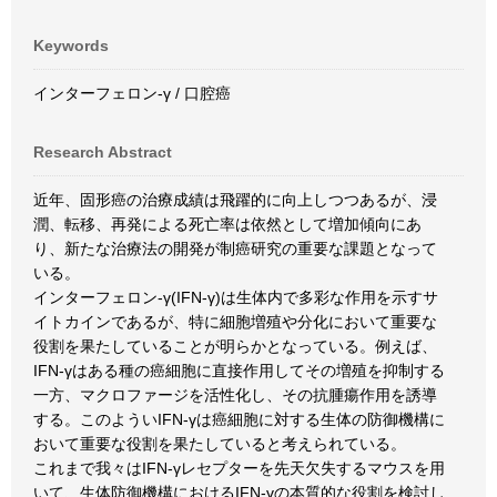
Keywords
インターフェロン-γ / 口腔癌
Research Abstract
近年、固形癌の治療成績は飛躍的に向上しつつあるが、浸
潤、転移、再発による死亡率は依然として増加傾向にあ
り、新たな治療法の開発が制癌研究の重要な課題となって
いる。
インターフェロン-γ(IFN-γ)は生体内で多彩な作用を示すサ
イトカインであるが、特に細胞増殖や分化において重要な
役割を果たしていることが明らかとなっている。例えば、
IFN-γはある種の癌細胞に直接作用してその増殖を抑制する
一方、マクロファージを活性化し、その抗腫瘍作用を誘導
する。このよういIFN-γは癌細胞に対する生体の防御機構に
おいて重要な役割を果たしていると考えられている。
これまで我々はIFN-γレセプターを先天欠失するマウスを用
いて、生体防御機構におけるIFN-γの本質的な役割を検討し