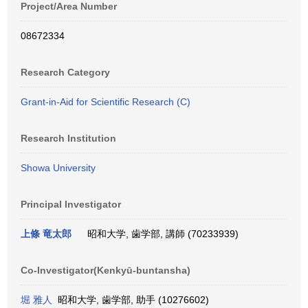
Project/Area Number
08672334
Research Category
Grant-in-Aid for Scientific Research (C)
Research Institution
Showa University
Principal Investigator
上條 竜太郎
昭和大学, 歯学部, 講師 (70233939)
Co-Investigator(Kenkyū-buntansha)
堀 雅人
昭和大学, 歯学部, 助手 (10276602)