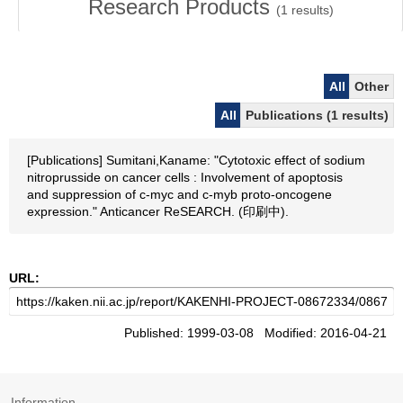
Research Products
(
1
results)
All
Other
All
Publications (1 results)
[Publications] Sumitani,Kaname: "Cytotoxic effect of sodium
nitroprusside on cancer cells : Involvement of apoptosis
and suppression of c-myc and c-myb proto-oncogene
expression." Anticancer ReSEARCH. (印刷中).
URL:
Published: 1999-03-08 Modified: 2016-04-21
Information