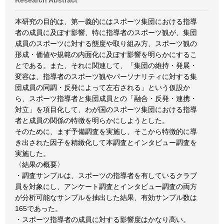
Research Abstract
本研究の目的は、第一義的にはスポーツ集団における指導
者の成員に及ぼす影響、特に指導者のスポーツ観が、集団
成員のスポーツに対する態度や取り組み方、スポーツ観の
形成・価値や規範の内面化に及ぼす影響を明らかにするこ
とである。また、それに関連して、「集団の維持・発展・
変容は、指導者のスポーツ観やパーソナリティに対する集
団成員の同調・反発によって左右される」という仮設か
ら、スポーツ指導者と集団成員との「融合・反発・連携・
対立」を項目化して、わが国のスポーツ集団における指導
者と成員の関係の特徴を明らかにしようとした。
そのために、まず予備調査を実施し、そこから特徴的に導
き出された因子を精緻化して本調査とインタビュー調査を
実施した。
〈結果の概要〉
・調査サンプルは、スポーツの指導者を有しているクラブ
員を対象にし、アンケート調査とインタビュー調査の両方
が分析可能なサンプルを抽出した結果、有効サンプル数は
165であった。
・スポーツ指導者の成員に対する影響度はかなり高い。