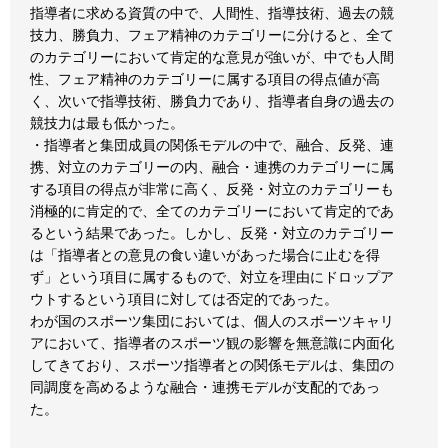
指導者に求める資質の中で、人間性、指導技術、過去の競
技力、勝負力、フェア精神のカテゴリーに分けると、全て
のカテゴリーにおいて肯定的な意見が強いが、中でも人間
性、フェア精神のカテゴリーに属する項目の得点値が高
く、次いで指導技術、勝負力であり、指導者自身の過去の
競技力は最も低かった。
・指導者と集団成員の関係モデルの中で、融合、反発、連
携、対立のカテゴリーの内、融合・連携のカテゴリーに属
する項目の得点が非常に高く、反発・対立のカテゴリーも
消極的に肯定的で、全てのカテゴリーにおいて肯定的であ
るという結果であった。しかし、反発・対立のカテゴリー
は「指導者との意見の食い違いがあった場合に止むを得
ず」という項目に属するもので、対立を理由にドロップア
ウトするという項目に対しては否定的であった。
わが国のスポーツ集団においては、個人のスポーツキャリ
アにおいて、指導者のスポーツ観の影響を無意識に内面化
してきており、スポーツ指導者との関係モデルは、集団の
同調度を高めるような融合・連携モデルが支配的であっ
た。