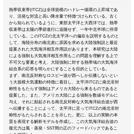
熱帯収束帯(ITCZ)は全球規模のハドレー循環の上昇域であ
り、活発な対流と高い降水量で特徴づけられている。古く
から知られているように、東部太平洋と大西洋では、熱帯
収束帯は太陽の季節進行に追随せず、一年中北半球に停滞
している。このITCZの北太平洋への偏在を説明するものと
して、海陸分布の南北差に原因を求める大陸強制説と最近
提案された大気海洋相互作用説があります。本研究は大陸
による強制も大気海洋相互作用もこの問題を理解する上で
不可欠な要素と考え、大陸強制に対する熱帯域の大気海洋
結合系の応答を明らかにすることを目的としている。
まず、南北反対称なロスビー波が西へしか伝播しないとい
う大規模大気運動の特徴に着目し、太平洋ITCZに南北非対
称性をもたらす強制はアメリカ大陸から来るものであると
提案した。また、アメリカ大陸による強制を数値モデルに
与え、それに励起される南北反対称な大気海洋結合波が西
へ伝播することによって、太平洋に亘ってITCZの南北非対
称性がもたらされることを示した。更に、以上の実験の本
質を表現する解析モデルを作成し、この大気海洋結合波の
復元力は風・蒸発・SST間の正のフィードバックであるこ