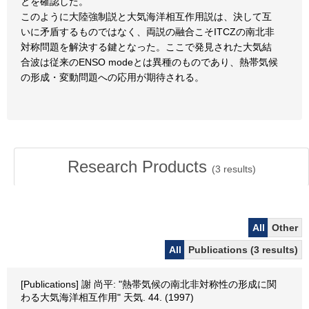
とを確認した。
このように大陸強制説と大気海洋相互作用説は、決して互
いに矛盾するものではなく、両説の融合こそITCZの南北非
対称問題を解決する鍵となった。ここで発見された大気結
合波は従来のENSO modeとは異種のものであり、熱帯気候
の形成・変動問題への応用が期待される。
Research Products
(
3
results)
All
Other
All
Publications (3 results)
[Publications] 謝 尚平: "熱帯気候の南北非対称性の形成に関
わる大気海洋相互作用" 天気. 44. (1997)