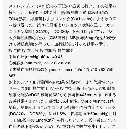
メチレンブルー(MB)投与を下記の2症例に行い、その効果を
検討した。症例1:68才男性。熱傷(熱傷面積:体表面積の
70%)患者。緑膿菌およびカンジタ(C.albicans)による敗血症
を繰り返した。第70病日頃よりショック状態を呈し、カテ
コラミン増量(DOA20γ、DOB20γ、NAd0.08γ)にても、ショ
ック離脱困難なため、第83病日にMB投与(3mg/Kgを30分か
けて持続点滴)を行った。血行動態に対する効果を示す。
投与前 投与15分 投与30分 投与60分
平均血圧(mmHg) 40 41 40 43
心係数(L/min/m^2) 2.9 2.8 2.8 2.8
全末梢血管抵抗係数(dynes・min/cm^5/m^2) 719 792 750
867
以上のごとく血行動態への効果を認めず、また代謝性アシ
ドーシス(BE:投与前-8.2から投与後-8.8mEq/l)および動脈血
酸素化能(AaDO2:投与前382から投与後448mmHg)に対する
改善効果も無かった。症例2:55才女性。Vibrio Vulnificus感
染症。第6病日目にカテコラミン抵抗性の敗血症性ショック
(DOA20γ、DOB20γ、Nad1.38γ、収縮期血圧50mmHg)に対
してMB投与(0.1mg/Kg/分)を行ったところ、投与後にむしろ
血圧の低下を認めたため、投与後5分で投与を中止した。こ