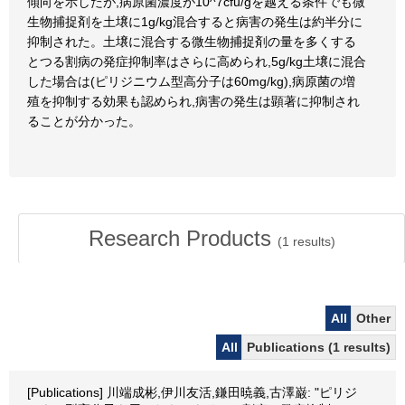
傾向を示したが,病原菌濃度が10^7cfu/gを越える条件でも微
生物捕捉剤を土壌に1g/kg混合すると病害の発生は約半分に
抑制された。土壌に混合する微生物捕捉剤の量を多くする
とつる割病の発症抑制率はさらに高められ,5g/kg土壌に混合
した場合は(ピリジニウム型高分子は60mg/kg),病原菌の増
殖を抑制する効果も認められ,病害の発生は顕著に抑制され
ることが分かった。
Research Products
(
1
results)
All
Other
All
Publications (1 results)
[Publications] 川端成彬,伊川友活,鎌田暁義,古澤巌: "ピリジ