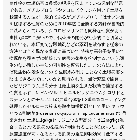
農作物の土壌病害は農業の現場を悩ませている深刻な問題
である。メチルプロミドやクロロピクリンを用いて土壌を
殺菌する方法が一般的であるが,メチルプロミドはオゾン層
を破壊する性質のために2010年迄に全廃する方針が国際的
に決められている。クロロピクリンにも同様な性質があり
毒性も非常に強いので、代替法の開発が社会的にも切望さ
れている。本研究では殺菌剤などの薬剤を散布する従来の
方法とは全く異なる着想に基づいて,特殊な高分子を用いて
病原菌を殺さずに捕捉して病害の発生を抑制するという,類
例のない新しい手法の可能性を模索した。この方法によれ
ば微生物を殺さないので,生態系を乱すことなく土壌病害を
防除できるのではないかと期待される。当研究室で開発し
たピリジニウム型高分子は微生物を生きた状態で捕捉する
性質を示す。N-ベンジル-4-ビニルピリジニウムクロリドと
スチレンとのモル比1:1の共重合体を1.2重量%コーティング
処理したセルロース粉末を微生物捕捉剤として用い,キュウ
リつる割病菌(Fusarium oxysporum f.sp.cucumerinum)で汚
染された土壌に1g/kg(ピリジニウム型高分子は12mg/kg)混
合すると,つる割病の発症が抑制されることが分かった。病
原菌濃度が高くなるとつる割病の発症抑制効果は低下する